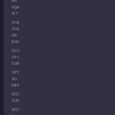
les
agents
AI ?
Guide
d'achat
de
backlinks
Qu'est-
ce que
Dall-E ?
GPT-
4o
Mini
SEO Lac
d'Ammer
SEO