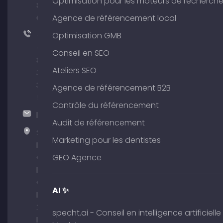
Optimisation pour les moteurs de recherch
801
64
Agence de référencement local
+49
Optimisation GMB
(0)
Conseil en SEO
89
Ateliers SEO
380
375
Agence de référencement B2B
51
Contrôle du référencement
hallo@timospecht.de
Audit de référencement
Specht
Marketing pour les dentistes
Marketing
GmbH –
GEO Agence
Palais am
Obelisk
AI ✨
Briennerstr.
29 80333
specht.ai - Conseil en intelligence artificielle
Munich