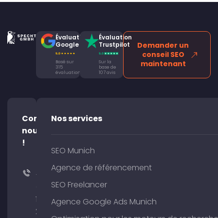
Évaluation
Évaluation
Google
Trustpilot
Demander un
conseil SEO
Basé sur
Sur la
maintenant
315
base de
évaluations
107 avis
Contacte-
Nos services
nous
!
SEO Munich
Agence de référencement
+49
SEO Freelancer
(0)
176
Agence Google Ads Munich
204