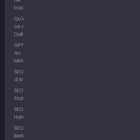
backlinks
Qu'est-
ce que
Dall-E ?
GPT-
4o
Mini
SEO Lac
d'Ammer
SEO
Starnberg
SEO
Hambourg
SEO
Berlin