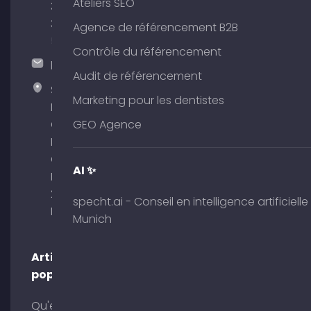
Ateliers SEO
380
375
Agence de référencement B2B
51
Contrôle du référencement
hallo@timospecht.de
Audit de référencement
Specht
Marketing pour les dentistes
Marketing
GmbH –
GEO Agence
Palais am
Obelisk
AI ✨
Briennerstr.
29 80333
specht.ai - Conseil en intelligence artificielle
Munich
Munich
Articles
populaires
Qu'est-ce