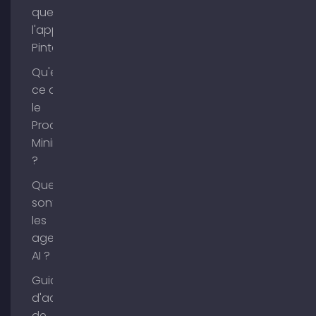
que
l'application
Pinterest ?
Qu'est-
ce que
le
Process
Mining
?
Que
sont
les
agents
AI ?
Guide
d'achat
de