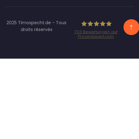
2025 Timospecht.de - Tous
droits réservés
703
Bewertungen auf
ProvenExpert.com
Specht Marketing
GmbH - SEO/SEA
Agentur
München