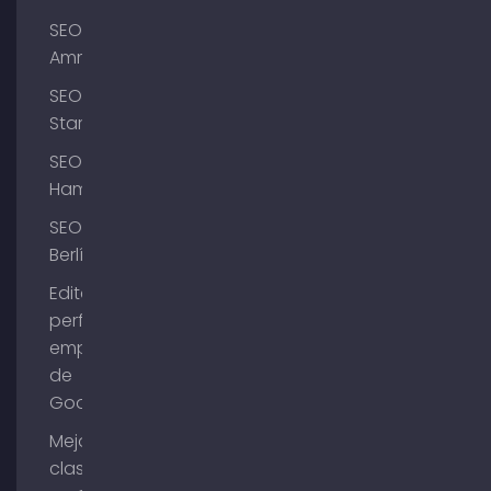
SEO
Ammersee
SEO
Starnberg
SEO
Hamburgo
SEO
Berlín
Editar el
perfil de
empresa
de
Google
Mejorar la
clasificación