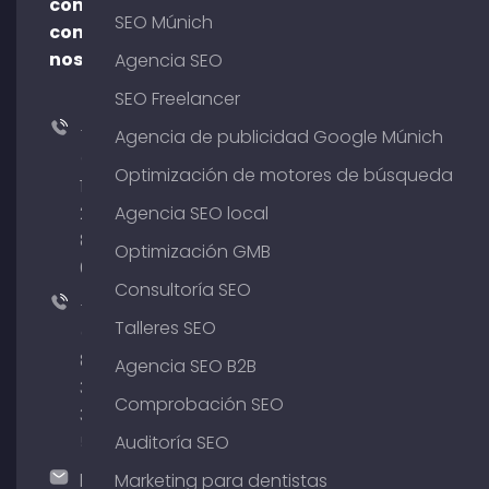
contacto
SEO Múnich
con
nosotros
Agencia SEO
SEO Freelancer
+49
Agencia de publicidad Google Múnich
(0)
Optimización de motores de búsqueda
176
204
Agencia SEO local
801
Optimización GMB
64
Consultoría SEO
+49
Talleres SEO
(0)
89
Agencia SEO B2B
380
Comprobación SEO
375
51
Auditoría SEO
hallo@timospecht.de
Marketing para dentistas