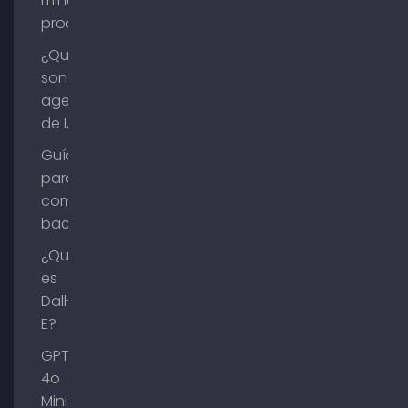
minería de
procesos?
¿Qué
son los
agentes
de IA?
Guía
para
comprar
backlinks
¿Qué
es
Dall-
E?
GPT-
4o
Mini