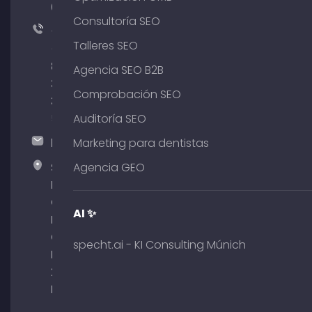
64
Consultoría SEO
+49
Talleres SEO
(0)
89
Agencia SEO B2B
380
Comprobación SEO
375
51
Auditoría SEO
hallo@timospecht.de
Marketing para dentistas
Specht
Agencia GEO
Marketing
GmbH –
AI ✨
Palais am
Obelisk
specht.ai - KI Consulting Múnich
Briennerstr.
29 80333
Múnich