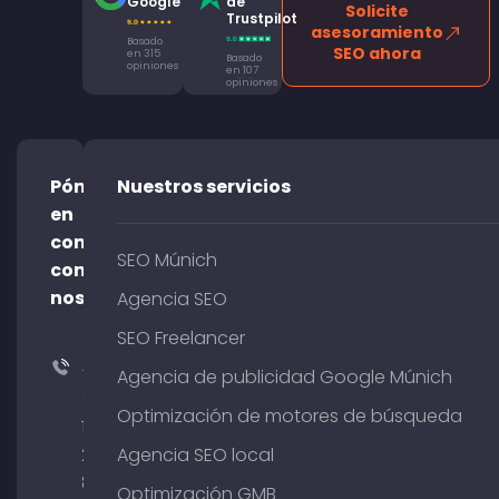
Google
de
Solicite
Trustpilot
asesoramiento
Basado
SEO ahora
en 315
Basado
opiniones
en 107
opiniones
Póngase
Nuestros servicios
en
contacto
SEO Múnich
con
nosotros
Agencia SEO
SEO Freelancer
+49
Agencia de publicidad Google Múnich
(0)
Optimización de motores de búsqueda
176
204
Agencia SEO local
801
Optimización GMB