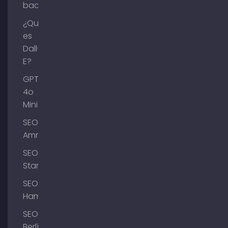
backlinks
¿Qué
es
Dall-
E?
GPT-
4o
Mini
SEO
Ammersee
SEO
Starnberg
SEO
Hamburgo
SEO
Berlín