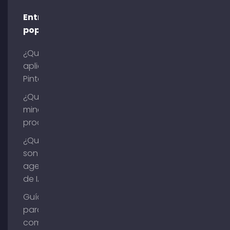
Entradas
populares
¿Qué es la
aplicación
Pinterest?
¿Qué es la
minería de
procesos?
¿Qué
son los
agentes
de IA?
Guía
para
comprar