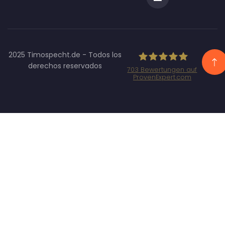
2025 Timospecht.de - Todos los
derechos reservados
703
Bewertungen auf
ProvenExpert.com
Specht
Marketing
GmbH -
SEO/SEA
Agentur
München