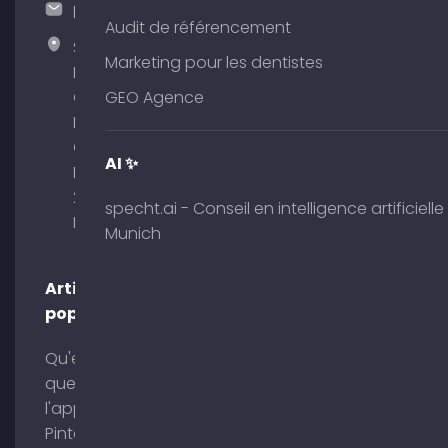
hallo@timospecht.de
Audit de référencement
Specht
Marketing pour les dentistes
Marketing
GmbH –
GEO Agence
Palais am
Obelisk
AI ✨
Briennerstr.
29 80333
specht.ai - Conseil en intelligence artificielle
Munich
Munich
Articles
populaires
Qu'est-ce
que
l'application
Pinterest ?