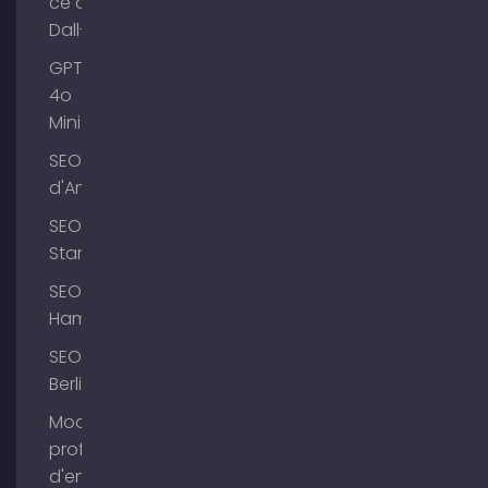
ce que
Dall-E ?
GPT-
4o
Mini
SEO Lac
d'Ammer
SEO
Starnberg
SEO
Hambourg
SEO
Berlin
Modifier le
profil
d'entreprise