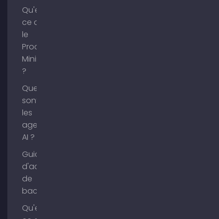
Qu'est-
ce que
le
Process
Mining
?
Que
sont
les
agents
AI ?
Guide
d'achat
de
backlinks
Qu'est-