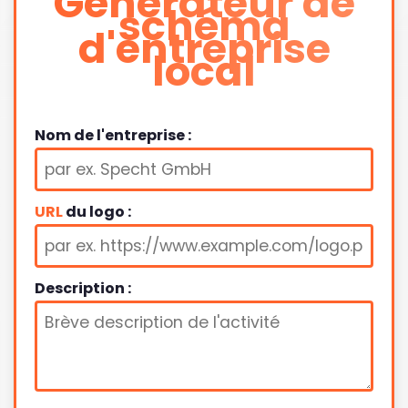
Générateur de
schéma
d'entreprise
local
Nom de l'entreprise :
URL
du logo :
Description :