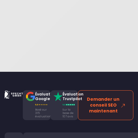
Évaluation
Évaluation
Google
Trustpilot
Demander un
conseil SEO
Basé sur
Sur la
maintenant
315
base de
évaluations
107 avis