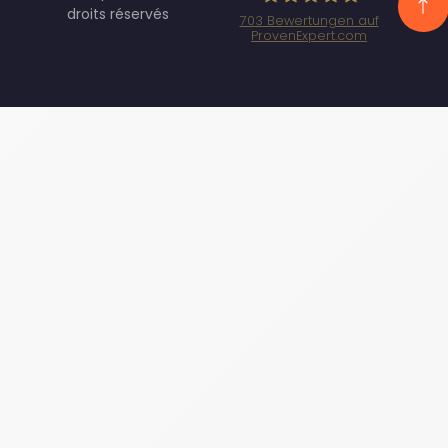
droits réservés
703
Bewertungen auf
ProvenExpert.com
Specht Marketing
GmbH - SEO/SEA
Agentur
München