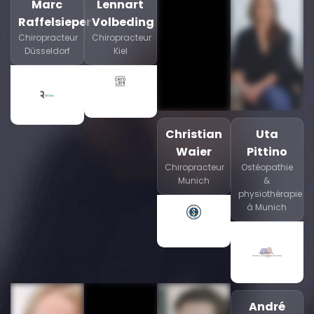
Marc
Lennart
Raffelsieper
Volbeding
Chiropracteur
Chiropracteur
Düsseldorf
Kiel
Christian
Uta
Waier
Pittino
Chiropracteur
Ostéopathie
Munich
&
physiothérapie
à Munich
André