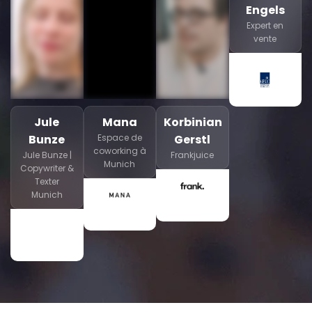
Engels
Expert en
vente
Jule
Mana
Korbinian
Bunze
Espace de
Gerstl
coworking à
Jule Bunze |
Frankjuice
Munich
Copywriter &
Texter
Munich