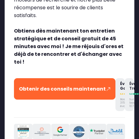
récompense est le sourire de clients
satisfaits.
Obtiens dès maintenant ton entretien
stratégique et de conseil gratuit de 45
minutes avec moi ! Je me réjouis d'ores et
déjà de te rencontrer et d'échanger avec
toi !
Évaluati
Éval
Obtenir des conseils maintenant
Google
Trus
Basé sur
Sur la
315
base d
évaluations
107 avi