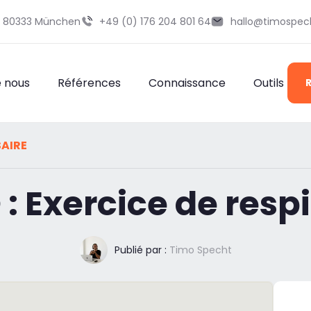
29 80333 München
+49 (0) 176 204 801 64
hallo@timospec
e nous
Références
Connaissance
Outils
AIRE
 : Exercice de resp
Publié par :
Timo Specht