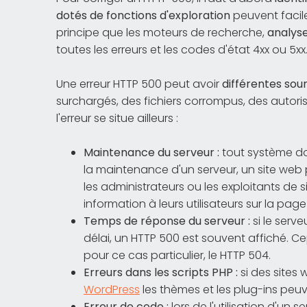
dotés de fonctions d'exploration
peuvent facile
principe que les moteurs de recherche,
analys
toutes les erreurs et les codes d'état 4xx ou 5xx
Une erreur HTTP 500 peut avoir
différentes sou
surchargés, des fichiers corrompus, des autoris
l'erreur se situe ailleurs :
Maintenance du serveur :
tout système doi
la maintenance d'un serveur, un site web 
les administrateurs ou les exploitants de s
information à leurs utilisateurs sur la page
Temps de réponse du serveur :
si le serv
délai, un HTTP 500 est souvent affiché. C
pour ce cas particulier, le HTTP 504.
Erreurs dans les scripts PHP :
si des sites
WordPress
les thèmes et les plug-ins peu
Erreur de code :
lors de l'utilisation d'un 