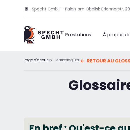
Specht GmbH - Palais am Obelisk Briennerstr. 
Prestations
À propos d
Page d'accueil
Marketing B2B
RETOUR AU GLOSS
Glossair
En bref : Qu'est-ce q