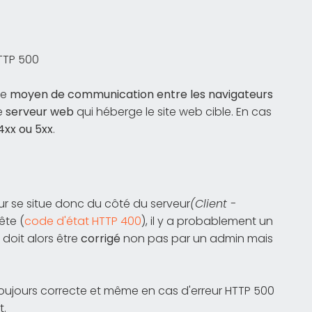
TTP 500
me
moyen de communication entre les navigateurs
le
serveur web
qui héberge le site web cible. En cas
4xx ou 5xx
.
reur se situe donc du côté du serveur
(Client -
ête (
code d'état HTTP 400
), il y a probablement un
 doit alors être
corrigé
non pas par un admin mais
 toujours correcte et même en cas d'erreur HTTP 500
t.