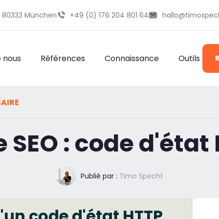
29 80333 München
+49 (0) 176 204 801 64
hallo@timospec
e nous
Références
Connaissance
Outils
AIRE
e SEO : code d'état
Publié par :
Timo Specht
u'un code d'état HTTP