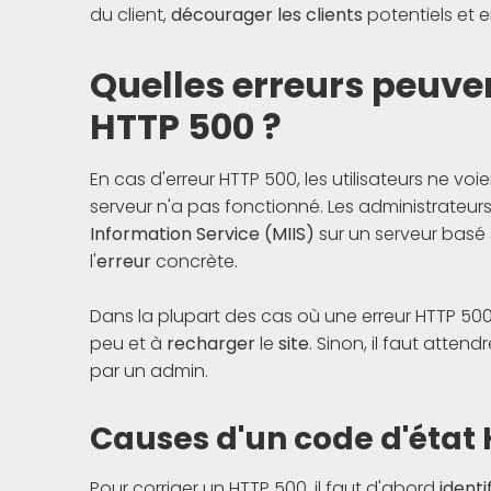
du client,
décourager les clients
potentiels et 
Quelles erreurs peuven
HTTP 500 ?
En cas d'erreur HTTP 500, les utilisateurs ne 
serveur n'a pas fonctionné. Les administrateurs 
Information Service (MIIS)
sur un serveur basé s
l'
erreur
concrète.
Dans la plupart des cas où une erreur HTTP 500 s
peu et à
recharger
le
site
. Sinon, il faut atten
par un admin.
Causes d'un code d'état
Pour corriger un HTTP 500, il faut d'abord
identi