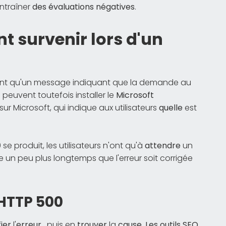
entraîner
des évaluations négatives
.
t survenir lors d'un
voient qu'un message indiquant que la demande au
peuvent toutefois installer le
Microsoft
ur Microsoft, qui indique aux utilisateurs
quelle
est
e produit, les utilisateurs n'ont qu'à
attendre
un
dre un peu plus longtemps que l'erreur soit corrigée
 HTTP 500
fier
l'
erreur
, puis en
trouver
la
cause
.
Les outils SEO