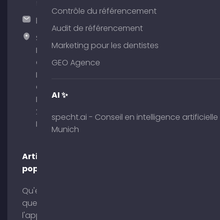
51
Contrôle du référencement
hallo@timospecht.de
Audit de référencement
Specht
Marketing pour les dentistes
Marketing
GmbH –
GEO Agence
Palais am
Obelisk
AI ✨
Briennerstr.
29 80333
specht.ai - Conseil en intelligence artificielle
Munich
Munich
Articles
populaires
Qu'est-ce
que
l'application