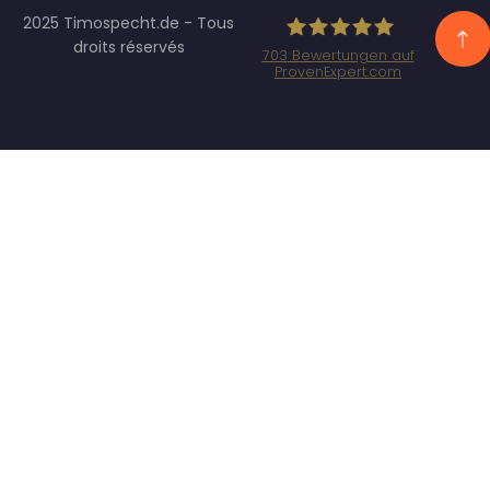
2025 Timospecht.de - Tous
droits réservés
703
Bewertungen auf
ProvenExpert.com
Specht Marketing
GmbH - SEO/SEA
Agentur
München