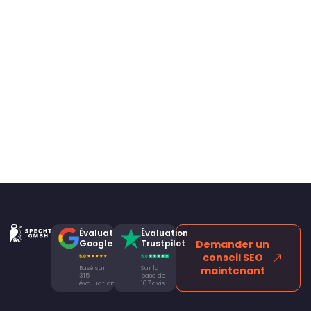
Évaluation
Évaluation
Google
Trustpilot
Demander un
conseil SEO
Basé sur
Sur la
maintenant
315
base de
évaluations
107 avis