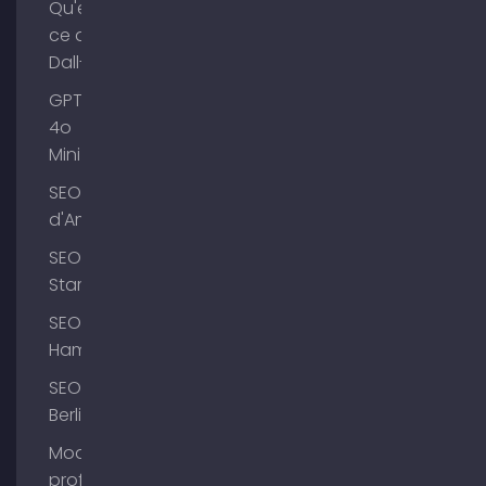
Qu'est-
ce que
Dall-E ?
GPT-
4o
Mini
SEO Lac
d'Ammer
SEO
Starnberg
SEO
Hambourg
SEO
Berlin
Modifier le
profil