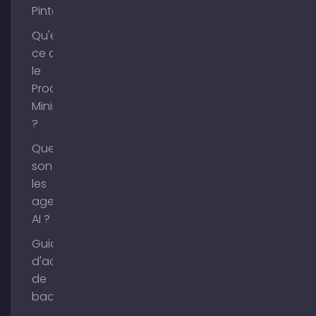
Pinterest ?
Qu'est-
ce que
le
Process
Mining
?
Que
sont
les
agents
AI ?
Guide
d'achat
de
backlinks