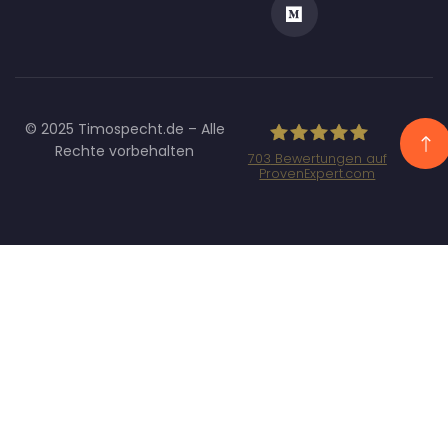
© 2025 Timospecht.de – Alle
Rechte vorbehalten
703
Bewertungen auf
ProvenExpert.com
Specht
Marketing GmbH
- SEO/SEA
Agentur
München