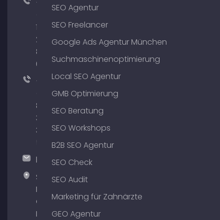
+49
SEO Agentur
(0)
SEO Freelancer
176
204
Google Ads Agentur München
801
Suchmaschinenoptimierung
64
Local SEO Agentur
+49
(0)
GMB Optimierung
89
SEO Beratung
380
SEO Workshops
375
51
B2B SEO Agentur
hallo@timospecht.de
SEO Check
Specht
SEO Audit
Marketing
Marketing für Zahnärzte
GmbH –
Palais am
GEO Agentur