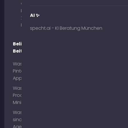
Obelisk
Briennerstr.
AI ✨
29 80333
München
specht.ai - KI Beratung München
Beliebte
Beiträge
Was ist
Pinterest
App?
Was ist
Process
Mining?
Was
sind AI
Agents?