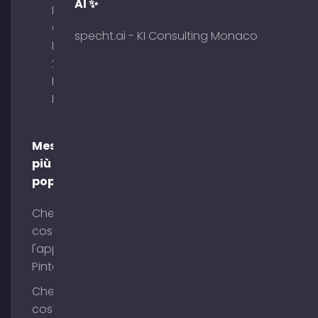
AI ✨
Palais am
Obelisk
specht.ai - KI Consulting Monaco
Briennerstr.
29 80333
Monaco di
Baviera
Messaggi
più
popolari
Che
cos'è
l'app
Pinterest?
Che
cos'è il