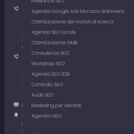
Freelance SEO
+49
Agenzia Google Ads Monaco di Baviera
(0)
Ottimizzazione dei motori di ricerca
176
204
Agenzia SEO locale
801
Ottimizzazione GMB
64
Consulenza SEO
+49
Workshop SEO
(0)
89
Agenzia SEO B2B
380
Controllo SEO
375
51
Audit SEO
hallo@timospecht.de
Marketing per dentisti
Specht
Agenzia GEO
Marketing
GmbH –