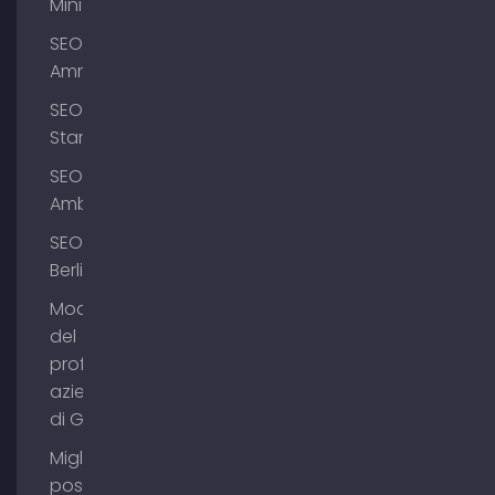
Mini
SEO
Ammersee
SEO
Starnberg
SEO
Amburgo
SEO
Berlino
Modifica
del
profilo
aziendale
di Google
Migliorare il
posizionamento