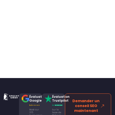
Évaluation
Évaluation
Google
Trustpilot
Demander un
conseil SEO
Basé sur
Sur la
maintenant
315
base de