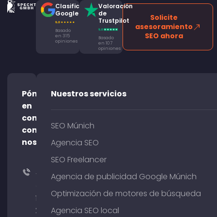
Clasificación
Valoración
Google
de
Solicite
Trustpilot
asesoramiento
Basado
SEO ahora
en 315
Basado
opiniones
en 107
opiniones
Póngase
Nuestros servicios
en
contacto
SEO Múnich
con
nosotros
Agencia SEO
SEO Freelancer
+49
Agencia de publicidad Google Múnich
(0)
Optimización de motores de búsqueda
176
204
Agencia SEO local