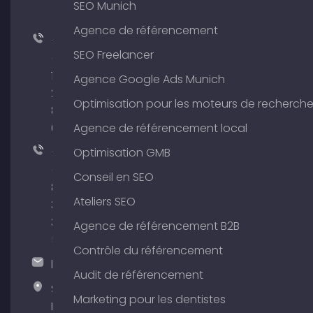
SEO Munich
Agence de référencement
+49
SEO Freelancer
(0)
176
Agence Google Ads Munich
204
Optimisation pour les moteurs de recherch
801
64
Agence de référencement local
+49
Optimisation GMB
(0)
Conseil en SEO
89
Ateliers SEO
380
375
Agence de référencement B2B
51
Contrôle du référencement
hallo@timospecht.de
Audit de référencement
Specht
Marketing pour les dentistes
Marketing