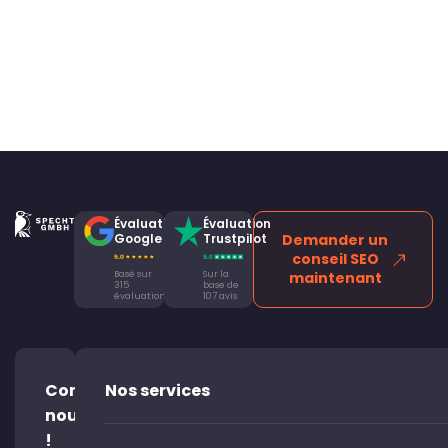
Évaluation
Évaluation
Google
Trustpilot
Demander un
conseil SEO
Basé sur
Sur la
maintenant
315
base de
évaluations
107 avis
Contacte-
Nos services
nous
!