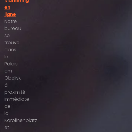
Marketing
en
ligne
Notre
bureau
se
trouve
dans
le
Palais
am
Obelisk,
à
proximité
immédiate
de
la
Karolinenplatz
et