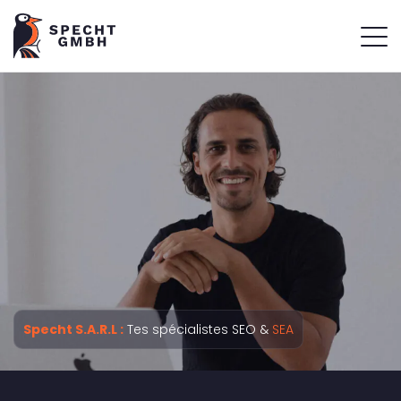
Specht S.A.R.L :
Tes spécialistes SEO &
SEA