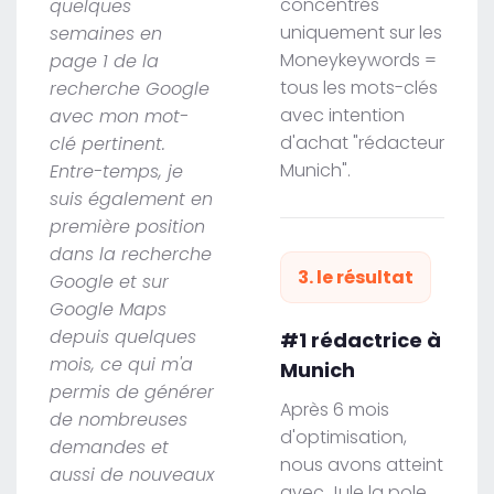
concentrés
quelques
uniquement sur les
semaines en
Moneykeywords =
page 1 de la
tous les mots-clés
recherche Google
avec intention
avec mon mot-
d'achat "rédacteur
clé pertinent.
Munich".
Entre-temps, je
suis également en
première position
dans la recherche
3. le résultat
Google et sur
Google Maps
depuis quelques
#1 rédactrice à
mois, ce qui m'a
Munich
permis de générer
Après 6 mois
de nombreuses
d'optimisation,
demandes et
nous avons atteint
aussi de nouveaux
avec Jule la pole