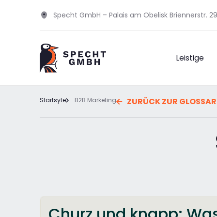
Specht GmbH – Palais am Obelisk Briennerstr. 
Leistige
Startsyte
B2B Marketing
ZURÜCK ZUR GLOSSAR
Churz und knapp: Was