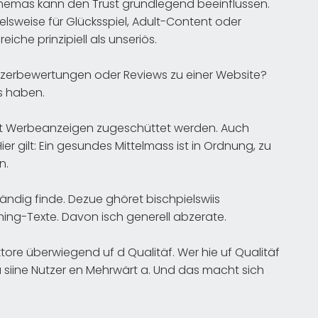
hemas kann den Trust grundlegend beeinflussen.
elsweise für Glücksspiel, Adult-Content oder
iche prinzipiell als unseriös.
tzerbewertungen oder Reviews zu einer Website?
s haben.
it Werbeanzeigen zugeschüttet werden. Auch
 gilt: Ein gesundes Mittelmass ist in Ordnung, zu
n.
ändig finde. Dezue ghöret bischpielswiis
ning-Texte. Davon isch generell abzerate.
tore überwiegend uf d Qualitäf. Wer hie uf Qualitäf
au siine Nutzer en Mehrwärt a. Und das macht sich