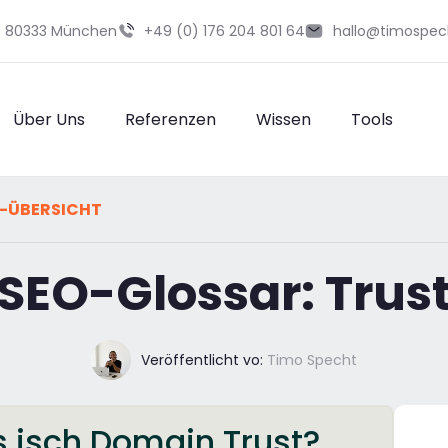
29 80333 München
+49 (0) 176 204 801 64
hallo@timospec
Über Uns
Referenzen
Wissen
Tools
-ÜBERSICHT
SEO-Glossar: Trus
Veröffentlicht vo:
Timo Specht
 isch Domain Trust?