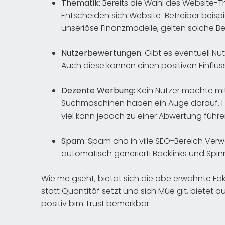
Thematik:
Bereits die Wahl des Website-T
Entscheiden sich Website-Betreiber beispi
unseriöse Finanzmodelle, gelten solche Bere
Nutzerbewertungen:
Gibt es eventuell Nu
Auch diese können einen positiven Einflus
Dezente Werbung:
Kein Nutzer möchte m
Suchmaschinen haben ein Auge darauf. Hier
viel kann jedoch zu einer Abwertung führe
Spam:
Spam cha in viile SEO-Bereich Verw
automatisch generierti Backlinks und Spin
Wie me gseht, bietät sich die obe erwähnte Fak
statt Quantitäf setzt und sich Müe git, bietet 
positiv bim Trust bemerkbar.