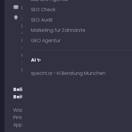
hallo@timospecht.de
SEO Check
Specht
SEO Audit
Marketing
Marketing für Zahnärzte
GmbH –
Palais am
GEO Agentur
Obelisk
Briennerstr.
AI ✨
29 80333
München
specht.ai - KI Beratung München
Beliebte
Beiträge
Was ist
Pinterest
App?