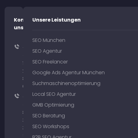
Kontaktiere
Unsere Leistungen
uns!
SEO München
+49
SEO Agentur
(0)
SEO Freelancer
176
204
Google Ads Agentur München
801
Suchmaschinenoptimierung
64
Local SEO Agentur
+49
(0)
GMB Optimierung
89
SEO Beratung
380
SEO Workshops
375
51
B2B SEO Agentur