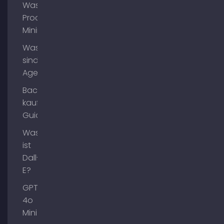
Was ist
Process
Mining?
Was
sind AI
Agents?
Backlinks
kaufen
Guide
Was
ist
Dall-
E?
GPT-
4o
Mini