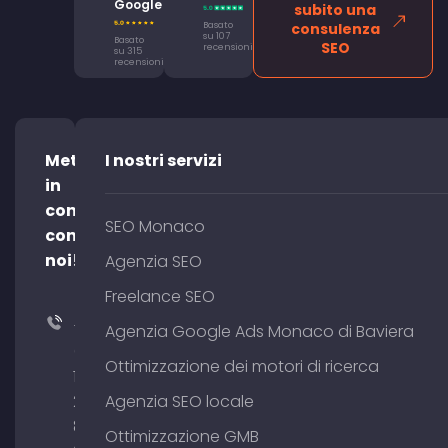
Google
subito una
Basato
consulenza
su 107
Basato
SEO
recensioni
su 315
recensioni
Mettetevi
I nostri servizi
in
contatto
SEO Monaco
con
noi!
Agenzia SEO
Freelance SEO
+49
Agenzia Google Ads Monaco di Baviera
(0)
Ottimizzazione dei motori di ricerca
176
204
Agenzia SEO locale
801
Ottimizzazione GMB