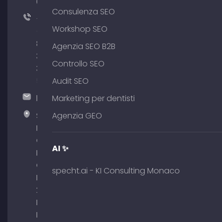
64
Consulenza SEO
+49
Workshop SEO
(0)
89
Agenzia SEO B2B
380
Controllo SEO
375
51
Audit SEO
hallo@timospecht.de
Marketing per dentisti
Specht
Agenzia GEO
Marketing
GmbH –
AI ✨
Palais am
Obelisk
specht.ai - KI Consulting Monaco
Briennerstr.
29 80333
Monaco di
Baviera