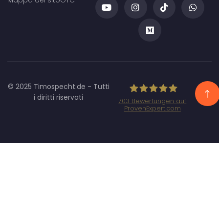
© 2025 Timospecht.de - Tutti
i diritti riservati
703
Bewertungen auf
ProvenExpert.com
Specht Marketing
GmbH - SEO/SEA
Agentur
München