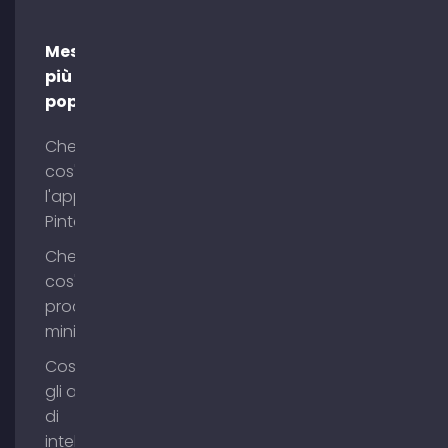
Messaggi
più
popolari
Che
cos'è
l'app
Pinterest?
Che
cos'è il
process
mining?
Cosa sono
gli agenti
di
intelligenza