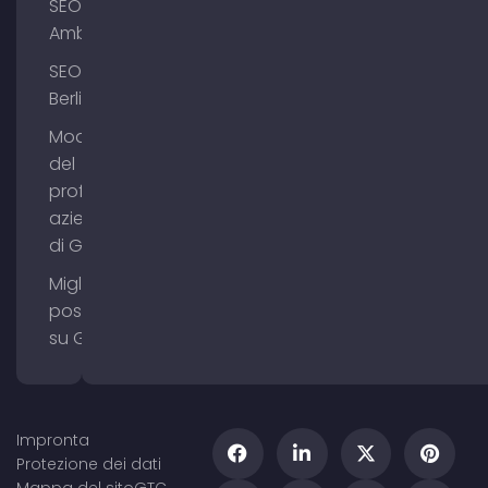
SEO
Amburgo
SEO
Berlino
Modifica
del
profilo
aziendale
di Google
Migliorare il
posizionamento
su Google Maps
Impronta
Protezione dei dati
Mappa del sito
GTC