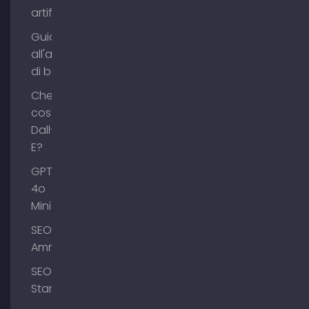
artificiale?
Guida
all'acquisto
di backlink
Che
cos'è
Dall-
E?
GPT-
4o
Mini
SEO
Ammersee
SEO
Starnberg