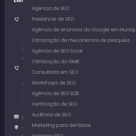
conosco!
Agência de SEO
Freelancer de SEO
+49
(0)
Agência de anúncios do Google em Muniq
176
Otimização de mecanismos de pesquisa
204
801
Agência de SEO local
64
Otimização do GMB
+49
Consultoria em SEO
(0)
Workshops de SEO
89
380
Agência de SEO B2B
375
Verificação de SEO
51
Auditoria de SEO
hallo@timospecht.de
Marketing para dentistas
Specht
Marketing
Agência GEO