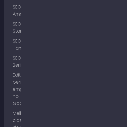
SEO
Ammersee
SEO
Starnberg
SEO
Hamburgo
SEO
Berlim
Editar o
perfil da
empresa
no
Google
Melhorar a
classificação