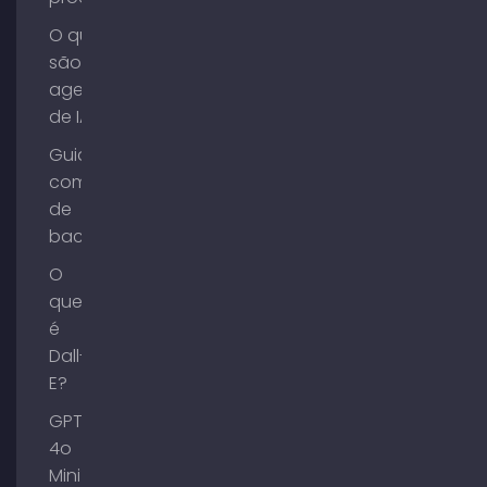
O que
são
agentes
de IA?
Guia de
compra
de
backlinks
O
que
é
Dall-
E?
GPT-
4o
Mini