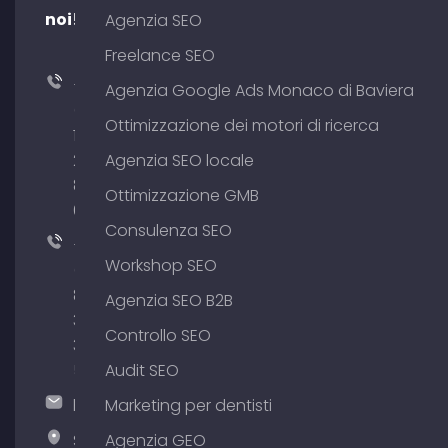
noi!
Agenzia SEO
Freelance SEO
+49
Agenzia Google Ads Monaco di Baviera
(0)
Ottimizzazione dei motori di ricerca
176
204
Agenzia SEO locale
801
Ottimizzazione GMB
64
Consulenza SEO
+49
Workshop SEO
(0)
89
Agenzia SEO B2B
380
Controllo SEO
375
51
Audit SEO
hallo@timospecht.de
Marketing per dentisti
Specht
Agenzia GEO