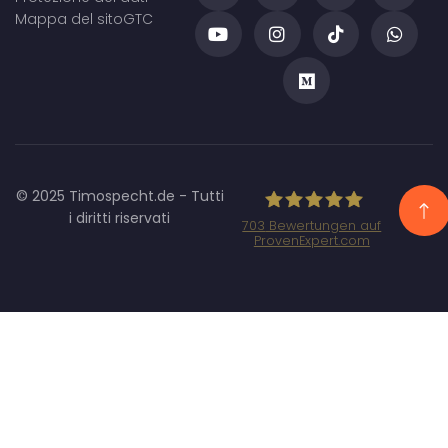
Mappa del sito
GTC
© 2025 Timospecht.de - Tutti
i diritti riservati
703
Bewertungen auf
ProvenExpert.com
Specht Marketing
GmbH - SEO/SEA
Agentur
München