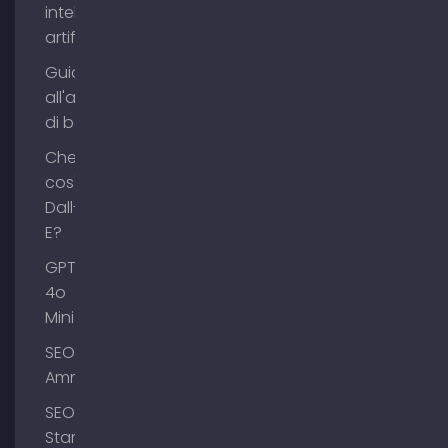
intelligenza
artificiale?
Guida
all'acquisto
di backlink
Che
cos'è
Dall-
E?
GPT-
4o
Mini
SEO
Ammersee
SEO
Starnberg