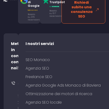
di
Trustpilot
Richiedi
Google
subito una
Basato
consulenza
su 107
Basato
SEO
recensioni
su 315
recensioni
Mettetevi
I nostri servizi
in
contatto
SEO Monaco
con
noi!
Agenzia SEO
Freelance SEO
+49
Agenzia Google Ads Monaco di Baviera
(0)
Ottimizzazione dei motori di ricerca
176
204
Agenzia SEO locale
801