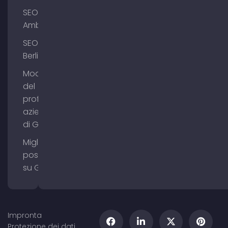
SEO
Amburgo
SEO
Berlino
Modifica
del
profilo
aziendale
di Google
Migliorare il
posizionamento
su Google Maps
Impronta
Protezione dei dati