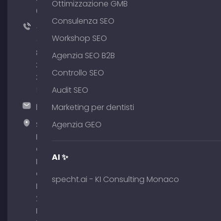
Ottimizzazione GMB
64
Consulenza SEO
+49
Workshop SEO
(0)
89
Agenzia SEO B2B
380
Controllo SEO
375
51
Audit SEO
hallo@timospecht.de
Marketing per dentisti
Specht
Agenzia GEO
Marketing
GmbH –
AI ✨
Palais am
Obelisk
specht.ai - KI Consulting Monaco
Briennerstr.
29 80333
Monaco di