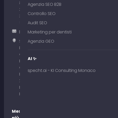
89
Agenzia SEO B2B
380
Controllo SEO
375
51
Audit SEO
hallo@timospecht.de
Marketing per dentisti
Specht
Agenzia GEO
Marketing
GmbH –
AI ✨
Palais am
Obelisk
specht.ai - KI Consulting Monaco
Briennerstr.
29 80333
Monaco di
Baviera
Messaggi
più