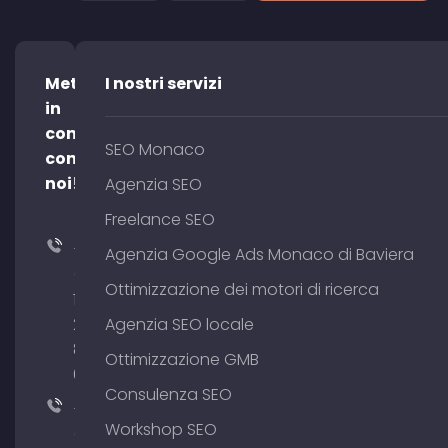
Mettetevi
I nostri servizi
in
contatto
SEO Monaco
con
noi!
Agenzia SEO
Freelance SEO
+49
Agenzia Google Ads Monaco di Baviera
(0)
Ottimizzazione dei motori di ricerca
176
204
Agenzia SEO locale
801
Ottimizzazione GMB
64
Consulenza SEO
+49
Workshop SEO
(0)