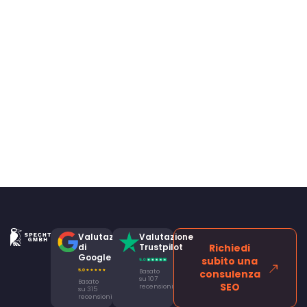
Valutazione
Valutazione
di
Trustpilot
Richiedi
Google
subito una
Basato
consulenza
su 107
Basato
SEO
recensioni
su 315
recensioni