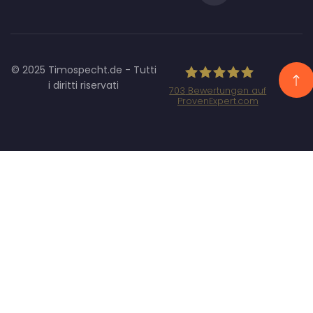
© 2025 Timospecht.de - Tutti
i diritti riservati
703
Bewertungen auf
ProvenExpert.com
Specht Marketing
GmbH - SEO/SEA
Agentur
München