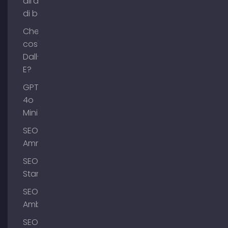
all'acquisto
di backlink
Che
cos'è
Dall-
E?
GPT-
4o
Mini
SEO
Ammersee
SEO
Starnberg
SEO
Amburgo
SEO