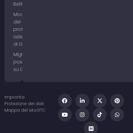
Berlino
Modifica
del
profilo
aziendale
di Google
Migliorare il
posizionamento
su Google Maps
Impronta
Protezione dei dati
Mappa del sito
GTC