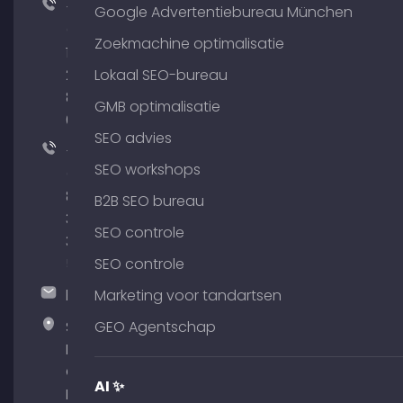
+49
Google Advertentiebureau München
(0)
Zoekmachine optimalisatie
176
204
Lokaal SEO-bureau
801
GMB optimalisatie
64
SEO advies
+49
SEO workshops
(0)
89
B2B SEO bureau
380
SEO controle
375
51
SEO controle
hallo@timospecht.de
Marketing voor tandartsen
Specht
GEO Agentschap
Marketing
GmbH –
AI ✨
Palais am