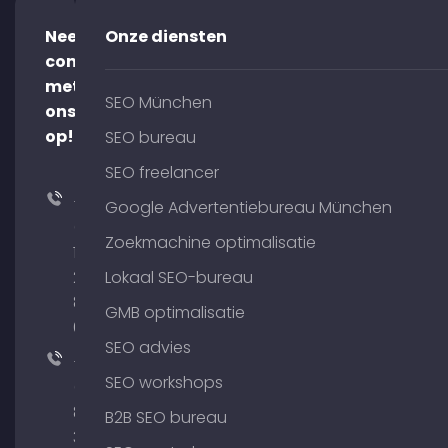
Neem
Onze diensten
contact
met
SEO München
ons
op!
SEO bureau
SEO freelancer
+49
Google Advertentiebureau München
(0)
Zoekmachine optimalisatie
176
204
Lokaal SEO-bureau
801
GMB optimalisatie
64
SEO advies
+49
SEO workshops
(0)
89
B2B SEO bureau
380