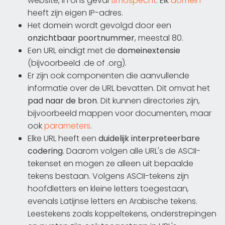
website, in ons geval
timospecht
. Elk
domein
heeft zijn eigen IP-adres.
Het domein wordt gevolgd door een
onzichtbaar poortnummer
, meestal 80.
Een URL eindigt met de
domeinextensie
(bijvoorbeeld .de of .org).
Er zijn ook componenten die aanvullende
informatie over de URL bevatten. Dit omvat het
pad naar de bron
. Dit kunnen directories zijn,
bijvoorbeeld mappen voor documenten, maar
ook
parameters
.
Elke URL heeft een
duidelijk interpreteerbare
codering
. Daarom volgen alle URL's de ASCII-
tekenset en mogen ze alleen uit bepaalde
tekens bestaan. Volgens ASCII-tekens zijn
hoofdletters en kleine letters toegestaan,
evenals Latijnse letters en Arabische tekens.
Leestekens zoals koppeltekens, onderstrepingen