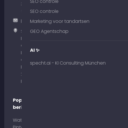
SEO controle
375
51
SEO controle
hallo@timospecht.de
Marketing voor tandartsen
Specht
GEO Agentschap
Marketing
GmbH –
AI ✨
Palais am
Obelisk
specht.ai - KI Consulting München
Briennerstr.
29 80333
München
Populaire
berichten
Wat is
Pinterest