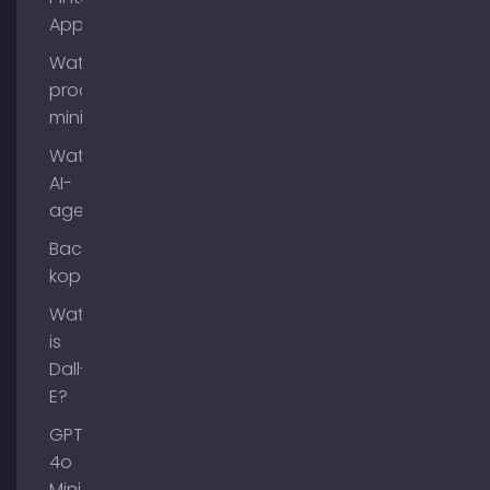
App?
Wat is
process
mining?
Wat zijn
AI-
agenten?
Backlinks
kopen
Wat
is
Dall-
E?
GPT-
4o
Mini