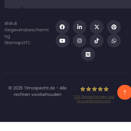
Afdruk
Gegevensbeschermi
ng
Sitemap
GTC
© 2025 Timospecht.de - Alle
rechten voorbehouden
703
Bewertungen auf
ProvenExpert.com
Specht
Marketing GmbH