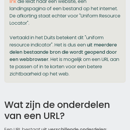
link
die leidt naar een website, een
landingspagina of een bestand op het internet.
De afkorting staat echter voor "Uniform Resource
Locator".
Vertaald in het Duits betekent dit "uniform
resource indicator". Het is dus een
uit meerdere
delen bestaande bron die wordt geopend door
een webbrowser
. Het is mogelijk om een URL aan
te passen of in te korten voor een betere
zichtbaarheid op het web.
Wat zijn de onderdelen
van een URL?
Een URL bestaat
uit verschillende onderdelen
: