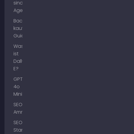
sind AI
Agents?
Backlinks
kaufen
Guide
Was
ist
Dall-
E?
GPT-
4o
Mini
SEO
Ammersee
SEO
Starnberg