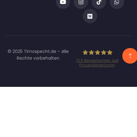
© 2025 Timospecht.de – Alle
Rechte vorbehalten
703
Bewertungen auf
ProvenExpert.com
Specht
Marketing GmbH
- SEO/SEA
Agentur
München