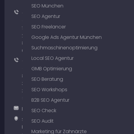
SEO München
+49
SEO Agentur
(0)
SEO Freelancer
176
204
Google Ads Agentur München
801
Suchmaschinenoptimierung
64
Local SEO Agentur
+49
(0)
GMB Optimierung
89
SEO Beratung
380
SEO Workshops
375
51
B2B SEO Agentur
hallo@timospecht.de
SEO Check
Specht
SEO Audit
Marketing
Marketing für Zahnärzte