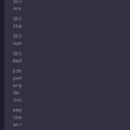
SEO
Ammersee
SEO
Starnberg
SEO
Hamburgo
SEO
Berlín
Editar el
perfil de
empresa
de
Google
Mejorar la
clasificación
en Google