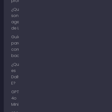
procesos?
¿Qué
son los
agentes
de IA?
Guía
para
comprar
backlinks
¿Qué
es
Dall-
E?
GPT-
4o
Mini