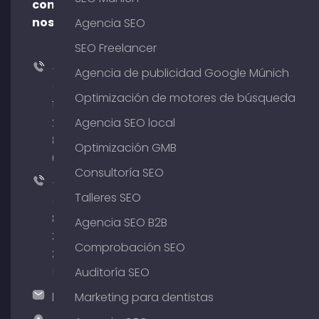
con
nosotros
Agencia SEO
SEO Freelancer
+49
Agencia de publicidad Google Múnich
(0)
Optimización de motores de búsqueda
176
204
Agencia SEO local
801
Optimización GMB
64
Consultoría SEO
+49
Talleres SEO
(0)
89
Agencia SEO B2B
380
Comprobación SEO
375
51
Auditoría SEO
hallo@timospecht.de
Marketing para dentistas