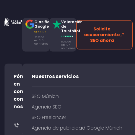
Clasificación
Valoración
Google
de
Solicite
Trustpilot
asesoramiento
Basado
SEO ahora
en 315
Basado
opiniones
en 107
opiniones
Póngase
Nuestros servicios
en
contacto
SEO Múnich
con
nosotros
Agencia SEO
SEO Freelancer
+49
Agencia de publicidad Google Múnich
(0)