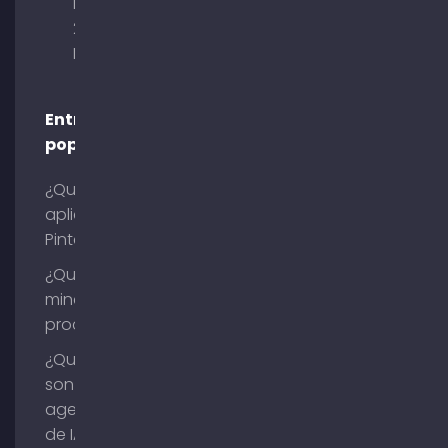
Briennerstr.
29 80333
Múnich
Entradas
populares
¿Qué es la
aplicación
Pinterest?
¿Qué es la
minería de
procesos?
¿Qué
son los
agentes
de IA?