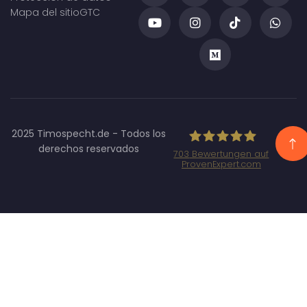
Mapa del sitio
GTC
2025 Timospecht.de - Todos los
derechos reservados
703
Bewertungen auf
ProvenExpert.com
Specht
Marketing
GmbH -
SEO/SEA