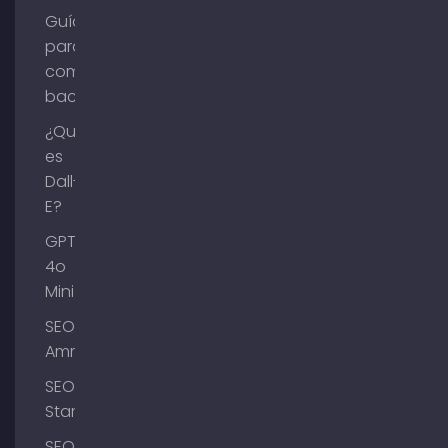
Guía
para
comprar
backlinks
¿Qué
es
Dall-
E?
GPT-
4o
Mini
SEO
Ammersee
SEO
Starnberg
SEO