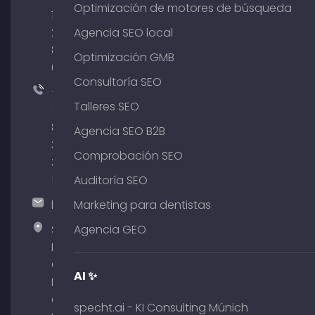
Optimización de motores de búsqueda
176
204
Agencia SEO local
801
Optimización GMB
64
Consultoría SEO
+49
Talleres SEO
(0)
89
Agencia SEO B2B
380
Comprobación SEO
375
51
Auditoría SEO
hallo@timospecht.de
Marketing para dentistas
Specht
Agencia GEO
Marketing
GmbH –
AI ✨
Palais am
Obelisk
specht.ai - KI Consulting Múnich