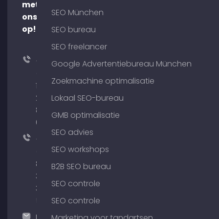
met
SEO München
ons
op!
SEO bureau
SEO freelancer
+49
Google Advertentiebureau München
(0)
Zoekmachine optimalisatie
176
204
Lokaal SEO-bureau
801
GMB optimalisatie
64
SEO advies
+49
SEO workshops
(0)
89
B2B SEO bureau
380
SEO controle
375
51
SEO controle
hallo@timospecht.de
Marketing voor tandartsen