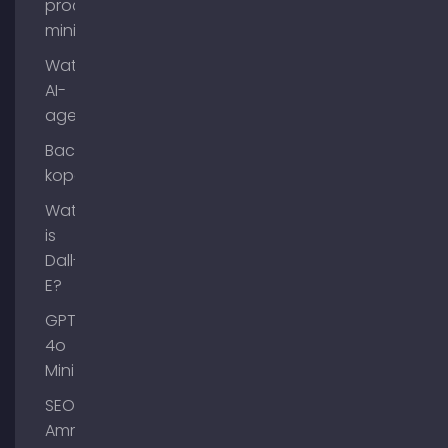
process
mining?
Wat zijn
AI-
agenten?
Backlinks
kopen
Wat
is
Dall-
E?
GPT-
4o
Mini
SEO
Ammersee