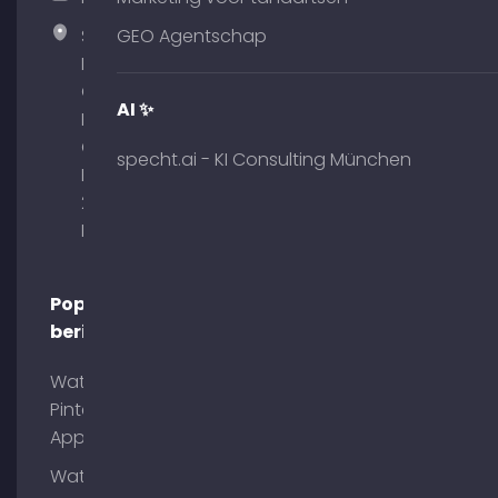
Specht
GEO Agentschap
Marketing
GmbH –
AI ✨
Palais am
Obelisk
specht.ai - KI Consulting München
Briennerstr.
29 80333
München
Populaire
berichten
Wat is
Pinterest
App?
Wat is