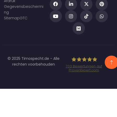
Afdruk
Gegevensbeschermi
ng
Sitemap
GTC
© 2025 Timospecht.de - Alle
rechten voorbehouden
703
Bewertungen auf
ProvenExpert.com
Specht
Marketing GmbH
- SEO/SEA
Agentur