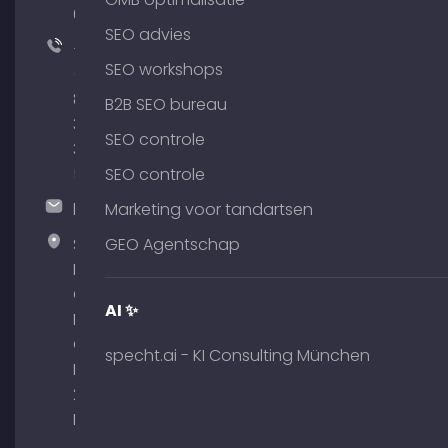
64
SEO advies
+49
SEO workshops
(0)
89
B2B SEO bureau
380
SEO controle
375
51
SEO controle
hallo@timospecht.de
Marketing voor tandartsen
Specht
GEO Agentschap
Marketing
GmbH –
AI ✨
Palais am
Obelisk
specht.ai - KI Consulting München
Briennerstr.
29 80333
München