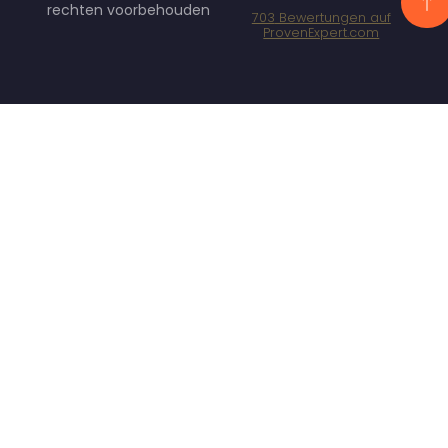
rechten voorbehouden
703
Bewertungen auf
ProvenExpert.com
Specht
Marketing GmbH
- SEO/SEA
Agentur
München