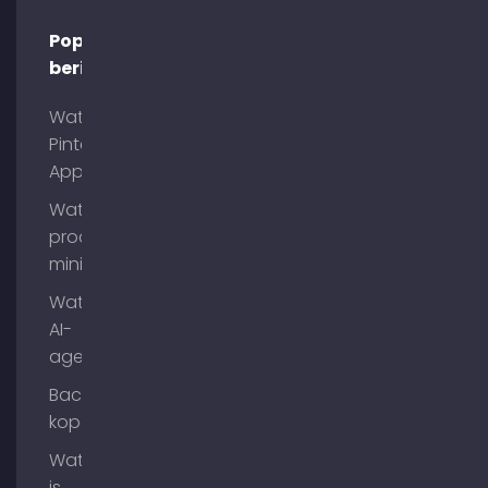
Populaire
berichten
Wat is
Pinterest
App?
Wat is
process
mining?
Wat zijn
AI-
agenten?
Backlinks
kopen
Wat
is