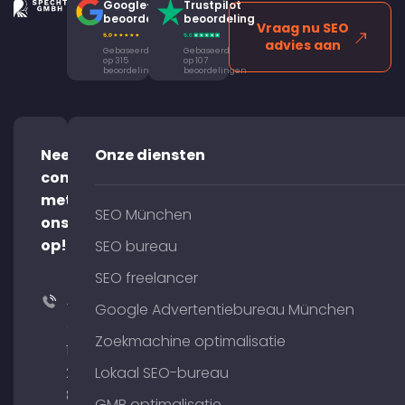
Google-
Trustpilot
beoordeling
beoordeling
Vraag nu SEO
advies aan
Gebaseerd
Gebaseerd
op 315
op 107
beoordelingen
beoordelingen
Neem
Onze diensten
contact
met
SEO München
ons
op!
SEO bureau
SEO freelancer
+49
Google Advertentiebureau München
(0)
Zoekmachine optimalisatie
176
204
Lokaal SEO-bureau
801
GMB optimalisatie