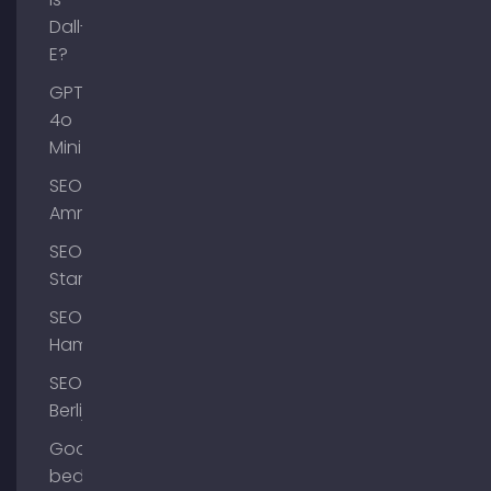
Dall-
E?
GPT-
4o
Mini
SEO
Ammersee
SEO
Starnberg
SEO
Hamburg
SEO
Berlijn
Google
bedrijfsprofiel