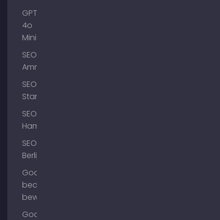
GPT-
4o
Mini
SEO
Ammersee
SEO
Starnberg
SEO
Hamburg
SEO
Berlijn
Google
bedrijfsprofiel
bewerken
Google