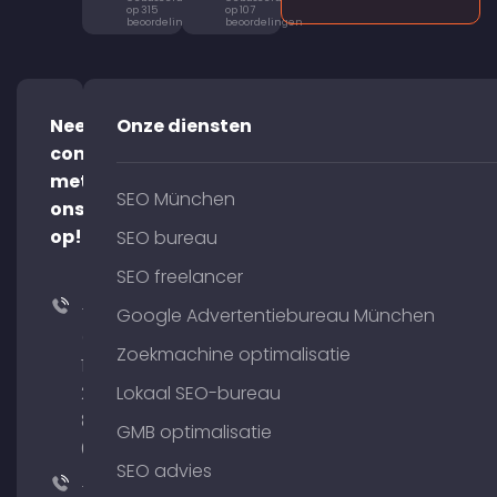
op 315
op 107
beoordelingen
beoordelingen
Neem
Onze diensten
contact
met
SEO München
ons
op!
SEO bureau
SEO freelancer
+49
Google Advertentiebureau München
(0)
Zoekmachine optimalisatie
176
204
Lokaal SEO-bureau
801
GMB optimalisatie
64
SEO advies
+49