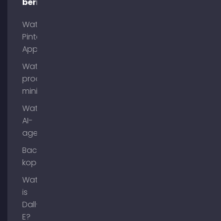
berichten
Wat is
Pinterest
App?
Wat is
process
mining?
Wat zijn
AI-
agenten?
Backlinks
kopen
Wat
is
Dall-
E?