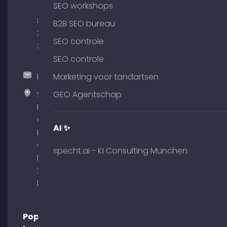
SEO workshops
(0)
89
B2B SEO bureau
380
SEO controle
375
51
SEO controle
hallo@timospecht.de
Marketing voor tandartsen
Specht
GEO Agentschap
Marketing
GmbH –
AI ✨
Palais am
Obelisk
specht.ai - KI Consulting München
Briennerstr.
29 80333
München
Populaire