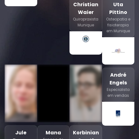
Christian
Uta
Waier
Pittino
Quiropraxista
Osteopatia e
Munique
fisioterapia
em Munique
André
Engels
Especialista
em vendas
Jule
Mana
Korbinian