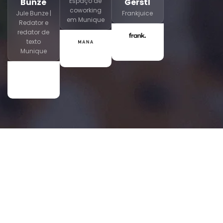
Bunze
Espaço de
Gerstl
coworking
Jule Bunze |
Frankjuice
em Munique
Redator e
redator de
texto
Munique