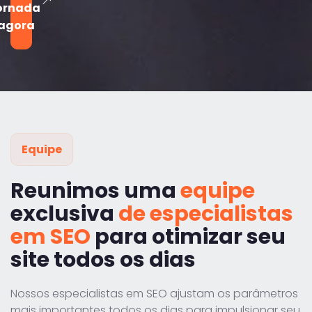
ornada
agora
Equipe
Reunimos uma
equipe
exclusiva
de especialistas
em SEO
para otimizar seu
site todos os dias
Nossos especialistas em SEO ajustam os parâmetros
mais importantes todos os dias para impulsionar seu