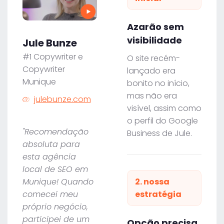
Azarão sem
visibilidade
Jule Bunze
#1 Copywriter e
O site recém-
Copywriter
lançado era
Munique
bonito no início,
mas não era
julebunze.com
visível, assim como
o perfil do Google
"Recomendação
Business de Jule.
absoluta para
esta agência
local de SEO em
Munique! Quando
2. nossa
comecei meu
estratégia
próprio negócio,
participei de um
Opção precisa