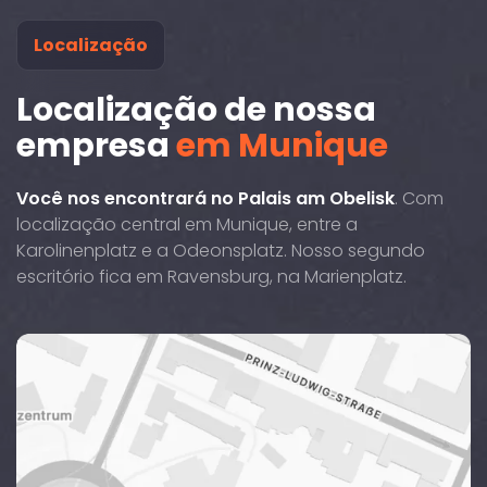
Localização
Localização de nossa
empresa
em Munique
Você nos encontrará no Palais am Obelisk
. Com
localização central em Munique, entre a
Karolinenplatz e a Odeonsplatz. Nosso segundo
escritório fica em Ravensburg, na Marienplatz.
Brienner
Straße
29,
80333
está
localizado