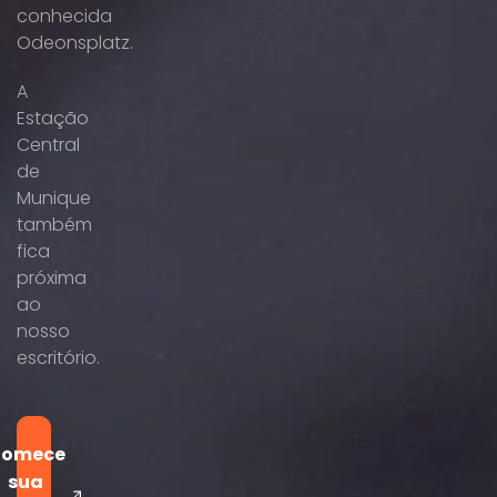
conhecida
Odeonsplatz.
A
Estação
Central
de
Munique
também
fica
próxima
ao
nosso
escritório.
omece
sua