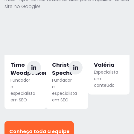
site no Google!
Timo
Christoph
Valéria
Woodpecker
Specht
Especialista
em
Fundador
Fundador
conteúdo
e
e
especialista
especialista
em SEO
em SEO
Conheça toda a equipe