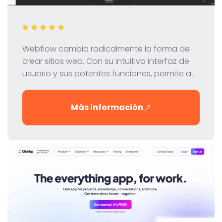
Webflow cambia radicalmente la forma de
crear sitios web. Con su intuitiva interfaz de
usuario y sus potentes funciones, permite a
diseñadores y desarrolladores crear sitios
web profesionales sin necesidad de
Más información
codificar. En esta reseña, analizamos en
detalle las funciones, los precios y las
ventajas de Webflow.