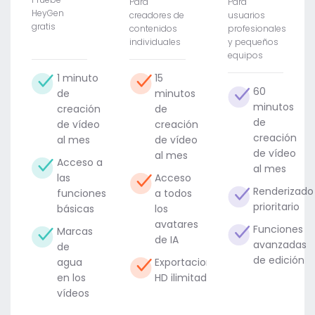
Para
Para
HeyGen
creadores de
usuarios
gratis
contenidos
profesionales
individuales
y pequeños
equipos
1 minuto
15
60
de
minutos
minutos
creación
de
de
de vídeo
creación
creación
al mes
de vídeo
de vídeo
al mes
Acceso a
al mes
las
Acceso
Renderizado
funciones
a todos
prioritario
básicas
los
avatares
Funciones
Marcas
de IA
avanzadas
de
de edición
agua
Exportaciones
en los
HD ilimitadas
vídeos