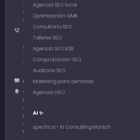
204
Agencia SEO local
801
Optimización GMB
64
Consultoría SEO
+49
Talleres SEO
(0)
89
Agencia SEO B2B
380
Comprobación SEO
375
51
Auditoría SEO
hallo@timospecht.de
Marketing para dentistas
Specht
Agencia GEO
Marketing
GmbH –
AI ✨
Palais am
Obelisk
specht.ai - KI Consulting Múnich
Briennerstr.
29 80333