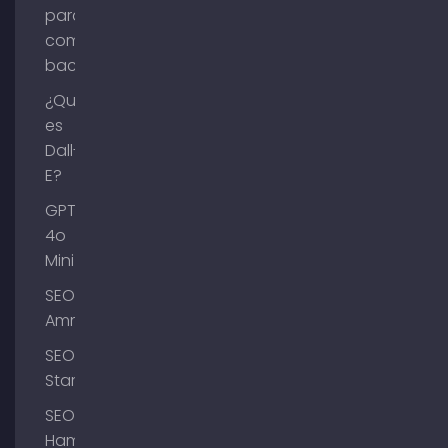
para
comprar
backlinks
¿Qué
es
Dall-
E?
GPT-
4o
Mini
SEO
Ammersee
SEO
Starnberg
SEO
Hamburgo