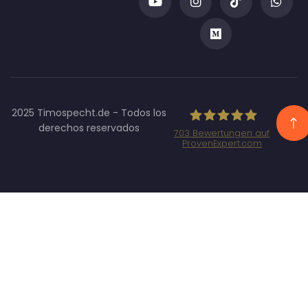
2025 Timospecht.de - Todos los
derechos reservados
703
Bewertungen auf
ProvenExpert.com
Specht
Marketing
GmbH -
SEO/SEA
Agentur