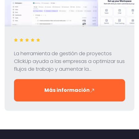
La herramienta de gestión de proyectos
ClickUp ayuda a las empresas a optimizar sus
flujos de trabajo y aumentar la
productividad. En nuestro análisis,
analizamos las funciones, el precio y las
Más información
ventajas de ClickUp para ayudarle a decidir si
es la herramienta adecuada para su equipo.