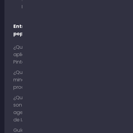
Múnich
Entradas
populares
¿Qué es la
aplicación
Pinterest?
¿Qué es la
minería de
procesos?
¿Qué
son los
agentes
de IA?
Guía