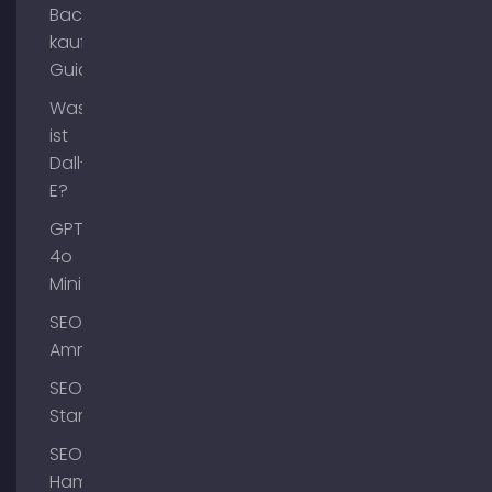
Backlinks
kaufen
Guide
Was
ist
Dall-
E?
GPT-
4o
Mini
SEO
Ammersee
SEO
Starnberg
SEO
Hamburg