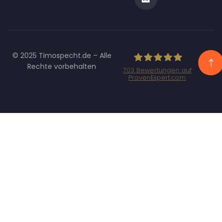
© 2025 Timospecht.de – Alle
Rechte vorbehalten
703
Bewertungen auf
ProvenExpert.com
Specht
Marketing GmbH
- SEO/SEA
Agentur
München