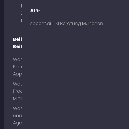
Briennerstr.
AI ✨
29 80333
München
specht.ai - KI Beratung München
Beliebte
Beiträge
Was ist
Pinterest
App?
Was ist
Process
Mining?
Was
sind AI
Agents?