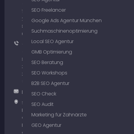
(0)
SEO Freelancer
176
204
Google Ads Agentur München
801
Suchmaschinenoptimierung
64
Local SEO Agentur
+49
(0)
GMB Optimierung
89
SEO Beratung
380
SEO Workshops
375
51
B2B SEO Agentur
hallo@timospecht.de
SEO Check
Specht
SEO Audit
Marketing
Marketing für Zahnärzte
GmbH –
Palais am
GEO Agentur
Obelisk