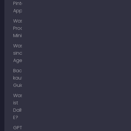
Pinterest
App?
Was ist
Process
Mining?
Was
sind AI
Agents?
Backlinks
kaufen
Guide
Was
ist
Dall-
E?
GPT-