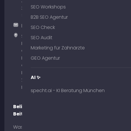
380
SEO Workshops
375
51
B2B SEO Agentur
hallo@timospecht.de
SEO Check
Specht
SEO Audit
Marketing
Marketing für Zahnärzte
GmbH –
Palais am
GEO Agentur
Obelisk
Briennerstr.
AI ✨
29 80333
München
specht.ai - KI Beratung München
Beliebte
Beiträge
Was ist