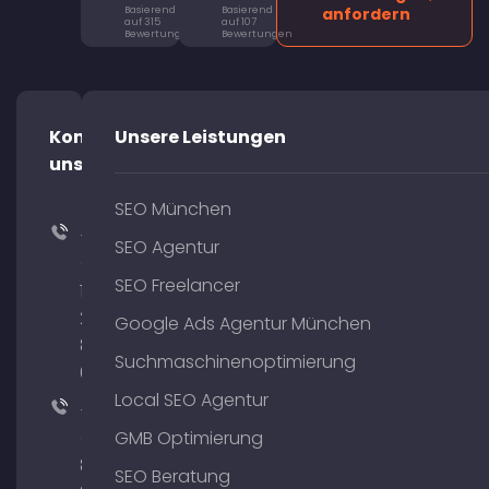
Basierend
Basierend
anfordern
auf 315
auf 107
Bewertungen
Bewertungen
Kontaktiere
Unsere Leistungen
uns!
SEO München
+49
SEO Agentur
(0)
SEO Freelancer
176
204
Google Ads Agentur München
801
Suchmaschinenoptimierung
64
Local SEO Agentur
+49
(0)
GMB Optimierung
89
SEO Beratung