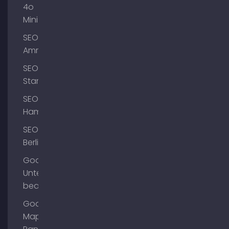
4o
Mini
SEO
Ammersee
SEO
Starnberg
SEO
Hamburg
SEO
Berlin
Google
Unternehmensprofil
bearbeiten
Google
Maps