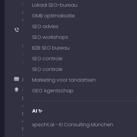
204
Lokaal SEO-bureau
801
GMB optimalisatie
64
SEO advies
+49
SEO workshops
(0)
89
B2B SEO bureau
380
SEO controle
375
51
SEO controle
hallo@timospecht.de
Marketing voor tandartsen
Specht
GEO Agentschap
Marketing
GmbH –
AI ✨
Palais am
Obelisk
specht.ai - KI Consulting München
Briennerstr.
29 80333