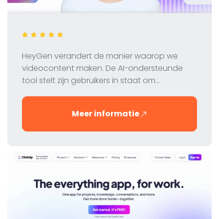
HeyGen verandert de manier waarop we
videocontent maken. De AI-ondersteunde
tool stelt zijn gebruikers in staat om
professionele video's te maken met virtuele
avatars - snel, eenvoudig en kosteneffectief.
Meer informatie
In deze review nemen we de functies, prijzen
en voordelen van HeyGen onder de loep.