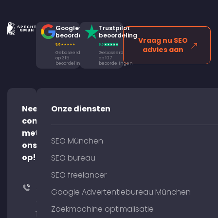
Google-
Trustpilot
beoordeling
beoordeling
Vraag nu SEO
advies aan
Gebaseerd
Gebaseerd
op 315
op 107
beoordelingen
beoordelingen
Neem
Onze diensten
contact
met
SEO München
ons
op!
SEO bureau
SEO freelancer
+49
Google Advertentiebureau München
(0)
Zoekmachine optimalisatie
176