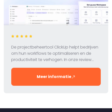
De projectbeheertool ClickUp helpt bedrijven
om hun workflows te optimaliseren en de
productiviteit te verhogen. In onze review
bekijken we de functies, prijzen en voordelen
van ClickUp om je te helpen beslissen of het
Meer informatie
de juiste tool is voor jouw team.