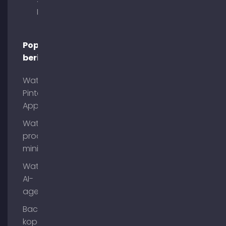
München
Populaire
berichten
Wat is
Pinterest
App?
Wat is
process
mining?
Wat zijn
AI-
agenten?
Backlinks
kopen