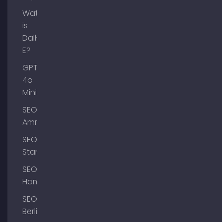
Wat
is
Dall-
E?
GPT-
4o
Mini
SEO
Ammersee
SEO
Starnberg
SEO
Hamburg
SEO
Berlijn