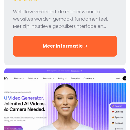
Webflow verandert de manier waarop
websites worden gemaakt fundamenteel.
Met zijn intuïtieve gebruikersinterface en
krachtige functies stelt het ontwerpers en
ontwikkelaars in staat om professionele
Meer informatie
websites te maken zonder codering. In deze
recensie nemen we de functies, prijzen en
voordelen van Webflow onder de loep.