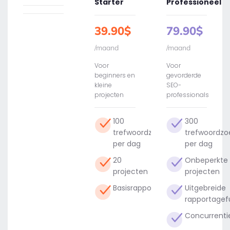
Starter
Professioneel
39.90$
79.90$
/maand
/maand
Voor
Voor
beginners en
gevorderde
kleine
SEO-
projecten
professionals
100
300
trefwoordzoekopdrachten
trefwoordzo
per dag
per dag
20
Onbeperkte
projecten
projecten
Basisrapportage
Uitgebreide
rapportagef
Concurrenti