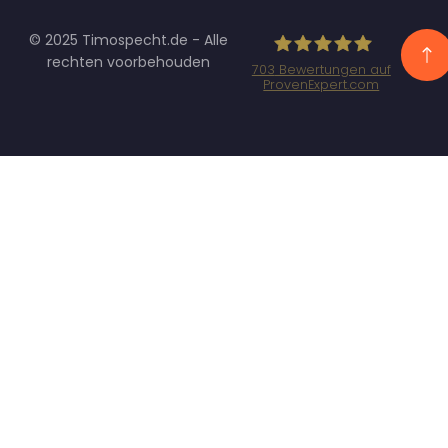
© 2025 Timospecht.de - Alle
rechten voorbehouden
703
Bewertungen auf
ProvenExpert.com
Specht
Marketing GmbH
- SEO/SEA
Agentur
München