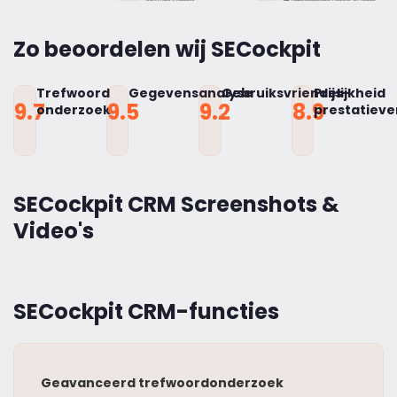
Zo beoordelen wij SECockpit
Trefwoord
Gegevensanalyse
Gebruiksvriendelijkheid
Prijs-
9.7
9.5
9.2
8.9
onderzoek
prestatiev
SECockpit CRM Screenshots &
Video's
SECockpit CRM-functies
Geavanceerd trefwoordonderzoek