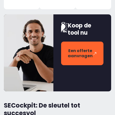
Koop de
tool nu
Een offerte
aanvragen
SECockpit: De sleutel tot
succesvol