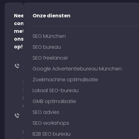
Neem
Onze diensten
contact
met
SEO München
ons
op!
SEO bureau
SEO freelancer
+49
Google Advertentiebureau München
(0)
Zoekmachine optimalisatie
176
204
Lokaal SEO-bureau
801
GMB optimalisatie
64
SEO advies
+49
SEO workshops
(0)
89
B2B SEO bureau