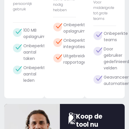
Voor
persoonlijk
nodig
middelgrote
gebruik
hebben
tot grote
teams
Onbeperkte
100 MB
opslagruimte
Onbeperkte
opslagruimte
teams
Onbeperkte
Onbeperkt
integraties
Door
aantal
gebruiker
Uitgebreide
taken
gedefinieer
rapportage
Onbeperkt
velden
aantal
Geavanceer
leden
automatiser
Koop de
tool nu