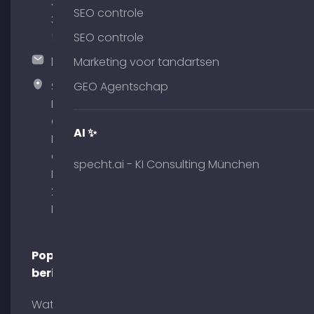
380
SEO controle
375
51
SEO controle
hallo@timospecht.de
Marketing voor tandartsen
Specht
GEO Agentschap
Marketing
GmbH –
AI ✨
Palais am
Obelisk
specht.ai - KI Consulting München
Briennerstr.
29 80333
München
Populaire
berichten
Wat is