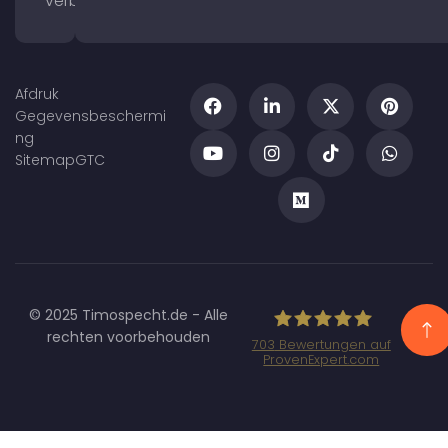
verbeteren
Afdruk
Gegevensbeschermi
ng
Sitemap
GTC
© 2025 Timospecht.de - Alle
rechten voorbehouden
703
Bewertungen auf
ProvenExpert.com
Specht
Marketing GmbH