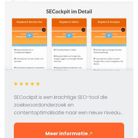
SECockpit is een krachtige SEO-tool die
zoekwoordonderzoek en
contentoptimalisatie naar een nieuw niveau
tilt. In onze test bekijken we de functies, prijzen
en voordelen van deze innovatieve tool voor
Meer informatie
digitale marketeers en SEO-professionals.