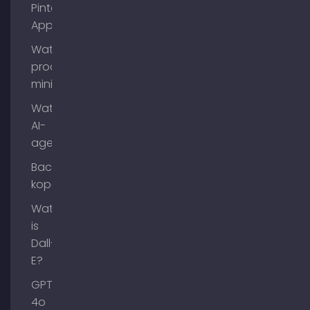
Pinterest
App?
Wat is
process
mining?
Wat zijn
AI-
agenten?
Backlinks
kopen
Wat
is
Dall-
E?
GPT-
4o