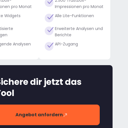
stbox-
2.500 Trustbox-
ionen pro Monat
Impressionen pro Monat
te Widgets
Alle Lite-Funktionen
isierte
Erweiterte Analysen und
ngen
Berichte
gende Analysen
API-Zugang
ichere dir jetzt das
Tool
Angebot anfordern