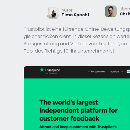
Überp
Autor:
Chri
Timo Specht
Trustpilot ist eine führende Online-Bewertung
gleichermaßen dient. In dieser Rezension werfen
Preisgestaltung und Vorteile von Trustpilot, um
Tool das Richtige für Ihr Unternehmen ist.