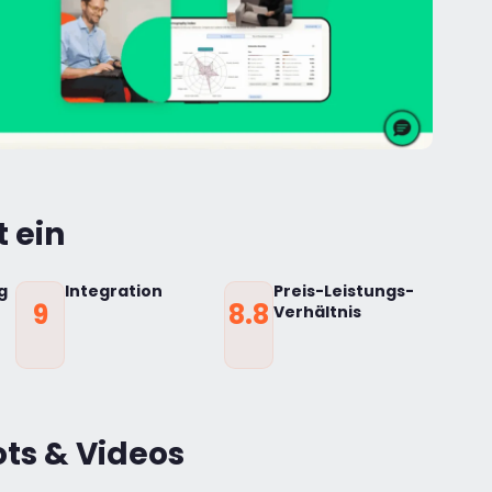
t ein
g
Integration
Preis-Leistungs-
9
8.8
Verhältnis
ots & Videos