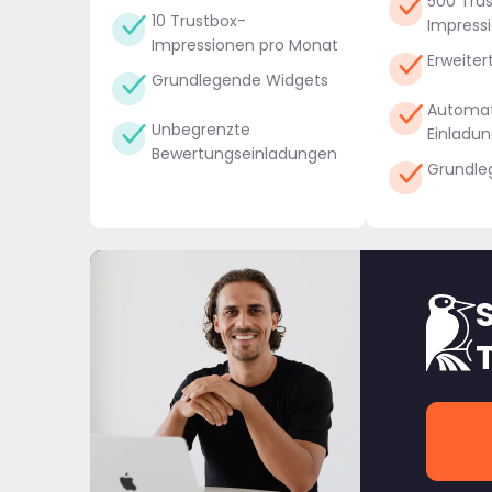
500 Tru
10 Trustbox-
Impress
Impressionen pro Monat
Erweiter
Grundlegende Widgets
Automat
Unbegrenzte
Einladu
Bewertungseinladungen
Grundle
S