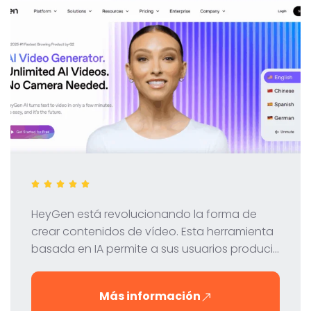
HeyGen está revolucionando la forma de
crear contenidos de vídeo. Esta herramienta
basada en IA permite a sus usuarios producir
vídeos profesionales con avatares virtuales
de forma rápida, sencilla y rentable. En este
Más información
artículo analizamos las características,