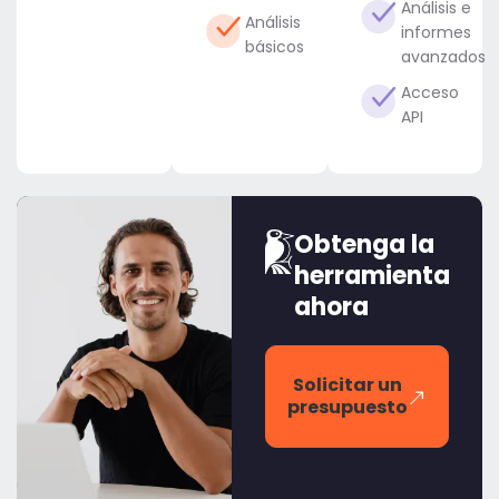
Análisis e
Análisis
informes
básicos
avanzados
Acceso
API
Obtenga la
herramienta
ahora
Solicitar un
presupuesto