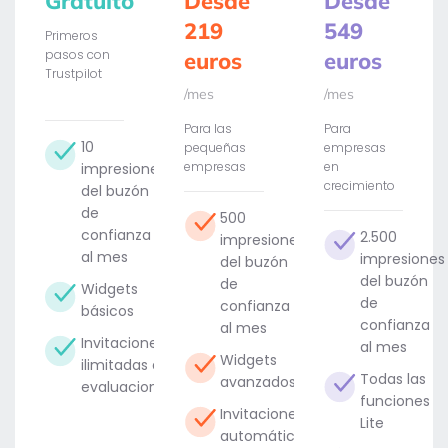
Gratuito
Desde
Desde
219
549
Primeros
pasos con
euros
euros
Trustpilot
/mes
/mes
Para las
Para
10
pequeñas
empresas
empresas
en
impresiones
crecimiento
del buzón
de
500
confianza
2.500
impresiones
al mes
impresiones
del buzón
del buzón
de
Widgets
de
confianza
básicos
confianza
al mes
Invitaciones
al mes
Widgets
ilimitadas a
Todas las
avanzados
evaluaciones
funciones
Invitaciones
Lite
automáticas