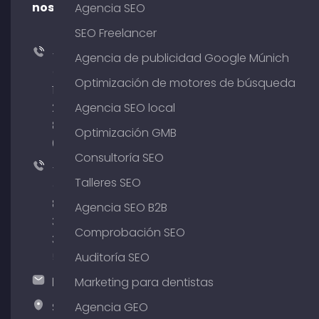
nosotros
Agencia SEO
SEO Freelancer
+49
Agencia de publicidad Google Múnich
(0)
Optimización de motores de búsqueda
176
204
Agencia SEO local
801
Optimización GMB
64
Consultoría SEO
+49
Talleres SEO
(0)
89
Agencia SEO B2B
380
Comprobación SEO
375
51
Auditoría SEO
hallo@timospecht.de
Marketing para dentistas
Specht
Agencia GEO