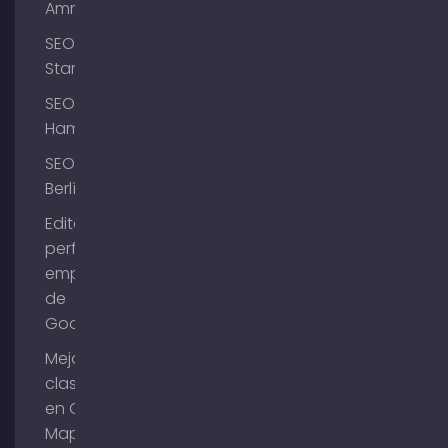
Ammersee
SEO
Starnberg
SEO
Hamburgo
SEO
Berlín
Editar el
perfil de
empresa
de
Google
Mejorar la
clasificación
en Google
Maps