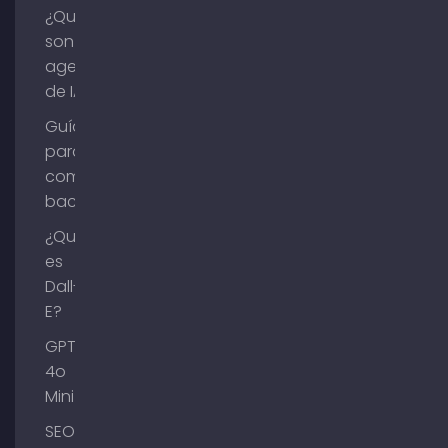
¿Qué
son los
agentes
de IA?
Guía
para
comprar
backlinks
¿Qué
es
Dall-
E?
GPT-
4o
Mini
SEO