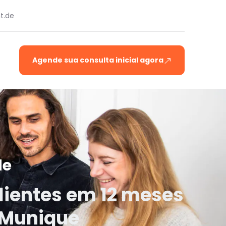
t.de
Agende sua consulta inicial agora
de
lientes em 12 meses
e Munique