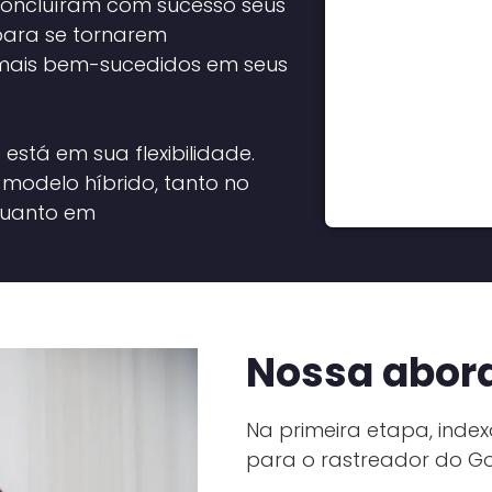
 concluíram com sucesso seus
ara se tornarem
o mais bem-sucedidos em seus
stá em sua flexibilidade.
modelo híbrido, tanto no
 quanto em
Nossa abo
Na primeira etapa, index
para o rastreador do Go