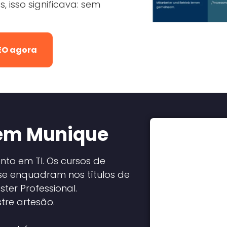
 isso significava: sem
SEO agora
 em Munique
to em TI. Os cursos de
 se enquadram nos títulos de
ter Professional.
tre artesão.