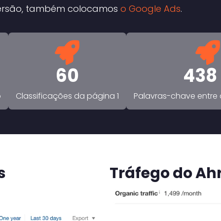
versão, também colocamos
o Google Ads
.
60
438
o
Classificações da página 1
Palavras-chave entre a
s
Tráfego do Ah