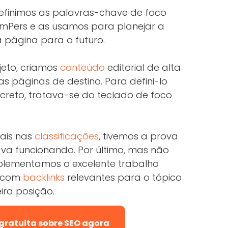
 definimos as palavras-chave de foco
omPers e as usamos para planejar a
a página para o futuro.
jeto, criamos
conteúdo
editorial de alta
s páginas de destino. Para defini-lo
reto, tratava-se do teclado de foco
iais nas
classificações
, tivemos a prova
ava funcionando. Por último, mas não
lementamos o excelente trabalho
a com
backlinks
relevantes para o tópico
ira posição.
 gratuita sobre SEO agora