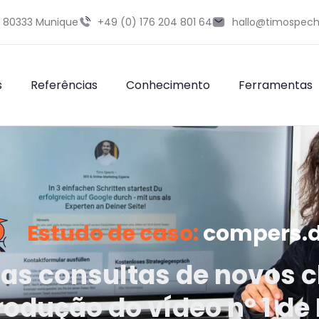
9 80333 Munique
+49 (0) 176 204 801 64
hallo@timospech
s
Referências
Conhecimento
Ferramentas
Estudo de caso:
compers.
s consultas de novos c
odução do vídeo nº 1 d