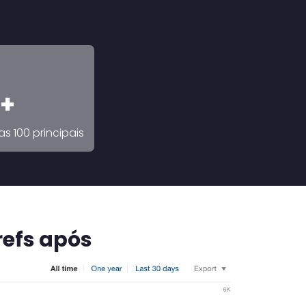
 +
s 100 principais
refs após