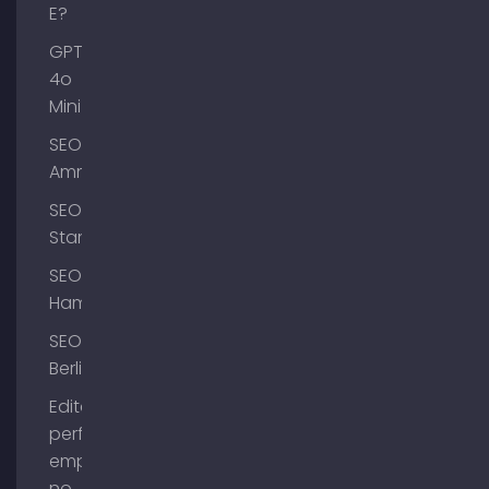
E?
GPT-
4o
Mini
SEO
Ammersee
SEO
Starnberg
SEO
Hamburgo
SEO
Berlim
Editar o
perfil da
empresa
no