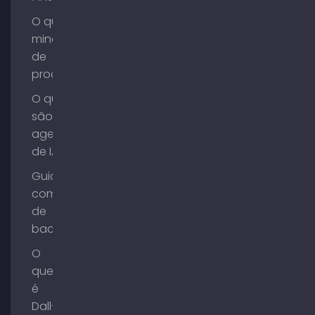
O que é
mineração
de
processos?
O que
são
agentes
de IA?
Guia de
compra
de
backlinks
O
que
é
Dall-