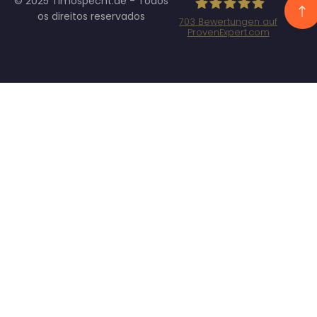
© 2025 Timospecht.de - Todos
os direitos reservados
703
Bewertungen auf
ProvenExpert.com
Specht
Marketing GmbH
- SEO/SEA
Agentur
München