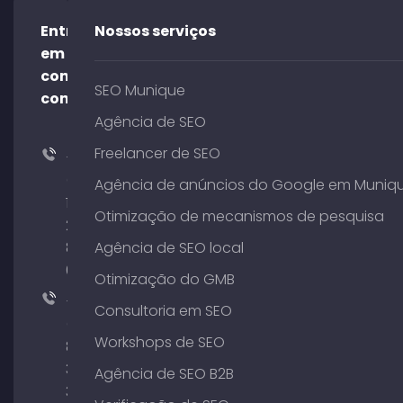
Entre
Nossos serviços
em
contato
SEO Munique
conosco!
Agência de SEO
Freelancer de SEO
+49
(0)
Agência de anúncios do Google em Muniq
176
Otimização de mecanismos de pesquisa
204
801
Agência de SEO local
64
Otimização do GMB
+49
Consultoria em SEO
(0)
Workshops de SEO
89
380
Agência de SEO B2B
375