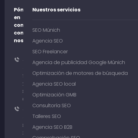
Póngase
Nuestros servicios
en
contacto
SEO Múnich
con
nosotros
Agencia SEO
SEO Freelancer
+49
Agencia de publicidad Google Múnich
(0)
Optimización de motores de búsqueda
176
204
Agencia SEO local
801
Optimización GMB
64
Consultoría SEO
+49
Talleres SEO
(0)
89
Agencia SEO B2B
380
Comprobación SEO