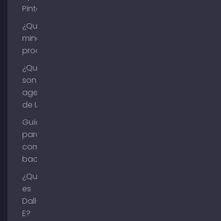
Pinterest?
¿Qué es la
minería de
procesos?
¿Qué
son los
agentes
de IA?
Guía
para
comprar
backlinks
¿Qué
es
Dall-
E?