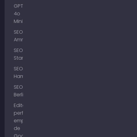
GPT-
4o
Mini
SEO
Ammersee
SEO
Starnberg
SEO
Hamburgo
SEO
Berlín
Editar el
perfil de
empresa
de
Google