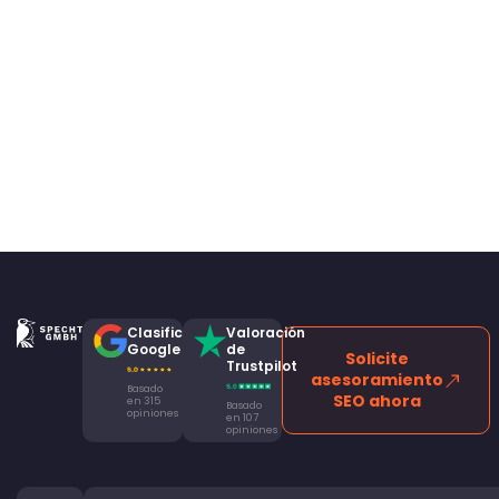
Clasificación
Valoración
Google
de
Solicite
Trustpilot
asesoramiento
Basado
SEO ahora
en 315
Basado
opiniones
en 107
opiniones