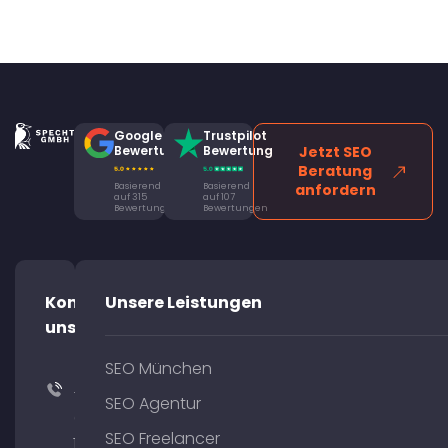
Google
Trustpilot
Bewertung
Bewertung
Jetzt SEO
Beratung
Basierend
Basierend
anfordern
auf 315
auf 107
Bewertungen
Bewertungen
Kontaktiere
Unsere Leistungen
uns!
SEO München
+49
SEO Agentur
(0)
SEO Freelancer
176