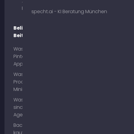
29 80333
München
specht.ai - KI Beratung München
Beliebte
Beiträge
Was ist
Pinterest
App?
Was ist
Process
Mining?
Was
sind AI
Agents?
Backlinks
kaufen