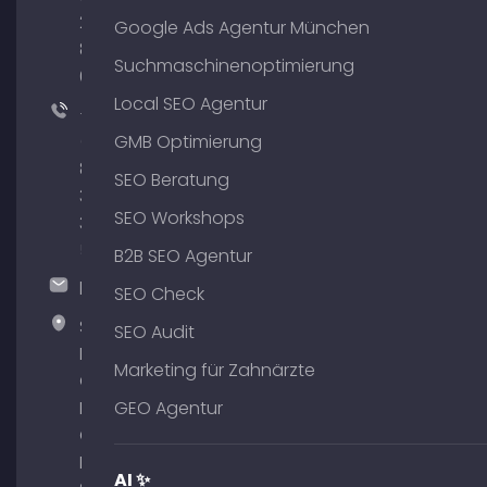
204
Google Ads Agentur München
801
Suchmaschinenoptimierung
64
Local SEO Agentur
+49
(0)
GMB Optimierung
89
SEO Beratung
380
SEO Workshops
375
51
B2B SEO Agentur
hallo@timospecht.de
SEO Check
Specht
SEO Audit
Marketing
Marketing für Zahnärzte
GmbH –
Palais am
GEO Agentur
Obelisk
Briennerstr.
AI ✨