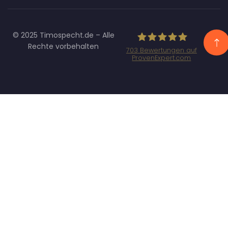
© 2025 Timospecht.de – Alle
Rechte vorbehalten
703
Bewertungen auf
ProvenExpert.com
Specht
Marketing GmbH
- SEO/SEA
Agentur
München