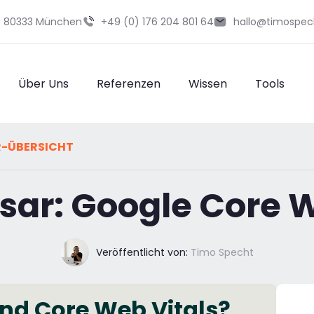
29 80333 München
+49 (0) 176 204 801 64
hallo@timospec
Über Uns
Referenzen
Wissen
Tools
R-ÜBERSICHT
sar: Google Core W
Veröffentlicht von:
Timo Specht
nd Core Web Vitals?