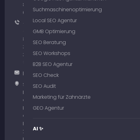
801
Suchmaschinenoptimierung
64
Local SEO Agentur
+49
(0)
GMB Optimierung
89
SEO Beratung
380
SEO Workshops
375
51
B2B SEO Agentur
hallo@timospecht.de
SEO Check
Specht
SEO Audit
Marketing
Marketing für Zahnärzte
GmbH –
Palais am
GEO Agentur
Obelisk
Briennerstr.
AI ✨
29 80333
München