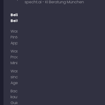
specht.ai - KI Beratung München
Beliebte
Beiträge
Was ist
Pinterest
App?
Was ist
Process
Mining?
Was
sind AI
Agents?
Backlinks
kaufen
Guide