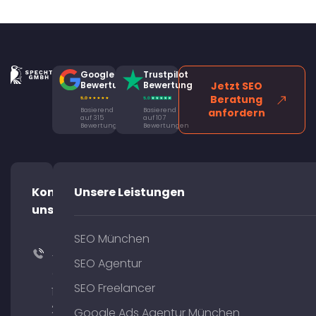
Google
Trustpilot
Bewertung
Bewertung
Jetzt SEO
Beratung
Basierend
Basierend
anfordern
auf 315
auf 107
Bewertungen
Bewertungen
Kontaktiere
Unsere Leistungen
uns!
SEO München
+49
SEO Agentur
(0)
SEO Freelancer
176
204
Google Ads Agentur München