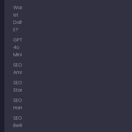
Was
ist
Dall-
E?
GPT-
4o
Mini
SEO
Ammersee
SEO
Starnberg
SEO
Hamburg
SEO
Berlin