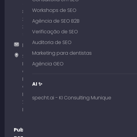
(0)
Workshops de SEO
89
380
Agência de SEO B2B
375
Verificação de SEO
51
Auditoria de SEO
hallo@timospecht.de
Marketing para dentistas
Specht
Marketing
Agência GEO
GmbH –
Palais am
AI ✨
Obelisk
Briennerstr.
specht.ai - KI Consulting Munique
29 80333
Munique
Publicações