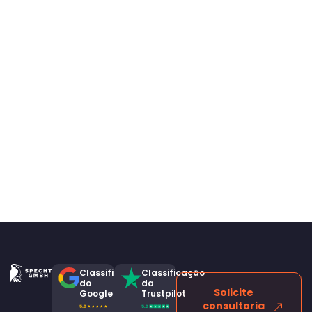
Classificação
Classificação
do
da
Solicite
Google
Trustpilot
consultoria