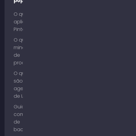
populares
O que é o
aplicativo
Pinterest?
O que é
mineração
de
processos?
O que
são
agentes
de IA?
Guia de
compra
de
backlinks