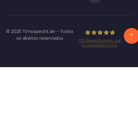
© 2025 Timospecht.de - Todos
os direitos reservados
703
Bewertungen auf
ProvenExpert.com
Specht
Marketing GmbH
- SEO/SEA
Agentur
München