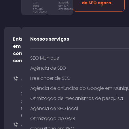
de SEO agora
Com
Baseado
base
em 107
em 315
avaliações
avaliações
Entre
Nossos serviços
em
contato
SEO Munique
conosco!
Agência de SEO
Freelancer de SEO
+49
(0)
Agência de anúncios do Google em Muniq
176
Otimização de mecanismos de pesquisa
204
801
Agência de SEO local
64
Otimização do GMB
+49
Consultoria em SEO