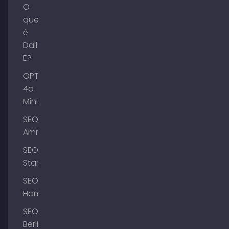
O
que
é
Dall-
E?
GPT-
4o
Mini
SEO
Ammersee
SEO
Starnberg
SEO
Hamburgo
SEO
Berlim