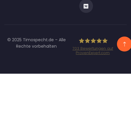
© 2025 Timospecht.de – Alle
Rechte vorbehalten
703
Bewertungen auf
ProvenExpert.com
Specht
Marketing GmbH
- SEO/SEA
Agentur
München