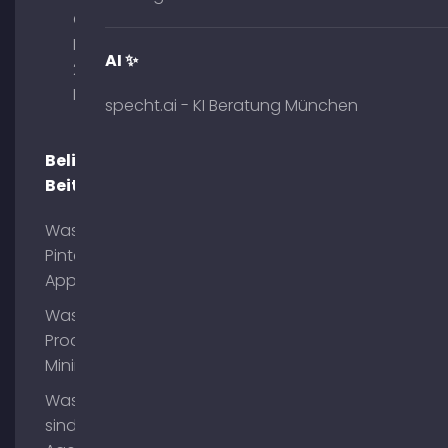
Obelisk
Briennerstr.
AI ✨
29 80333
München
specht.ai - KI Beratung München
Beliebte
Beiträge
Was ist
Pinterest
App?
Was ist
Process
Mining?
Was
sind AI