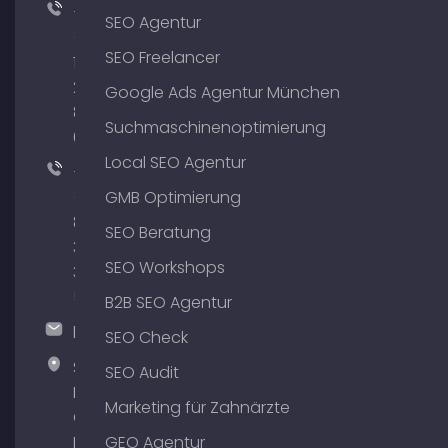
+49
SEO Agentur
(0)
SEO Freelancer
176
204
Google Ads Agentur München
801
Suchmaschinenoptimierung
64
Local SEO Agentur
+49
(0)
GMB Optimierung
89
SEO Beratung
380
SEO Workshops
375
51
B2B SEO Agentur
hallo@timospecht.de
SEO Check
Specht
SEO Audit
Marketing
Marketing für Zahnärzte
GmbH –
Palais am
GEO Agentur