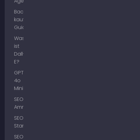
Agents?
Backlinks
kaufen
Guide
Was
ist
Dall-
E?
GPT-
4o
Mini
SEO
Ammersee
SEO
Starnberg
SEO