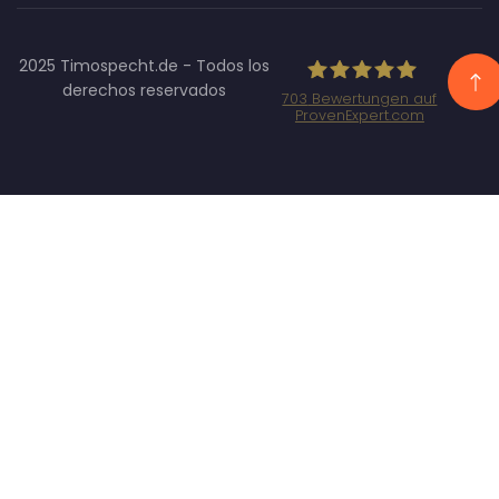
2025 Timospecht.de - Todos los
derechos reservados
703
Bewertungen auf
ProvenExpert.com
Specht
Marketing
GmbH -
SEO/SEA
Agentur
München