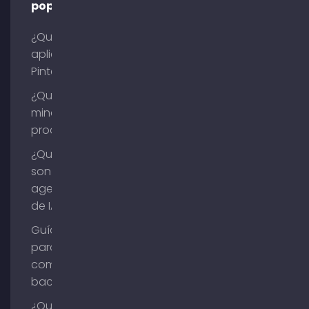
populares
¿Qué es la
aplicación
Pinterest?
¿Qué es la
minería de
procesos?
¿Qué
son los
agentes
de IA?
Guía
para
comprar
backlinks
¿Qué