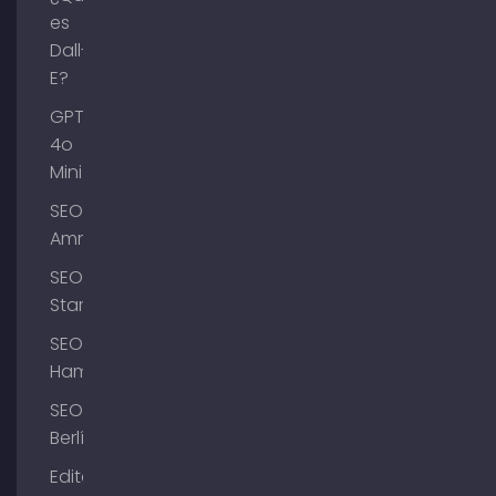
es
Dall-
E?
GPT-
4o
Mini
SEO
Ammersee
SEO
Starnberg
SEO
Hamburgo
SEO
Berlín
Editar el