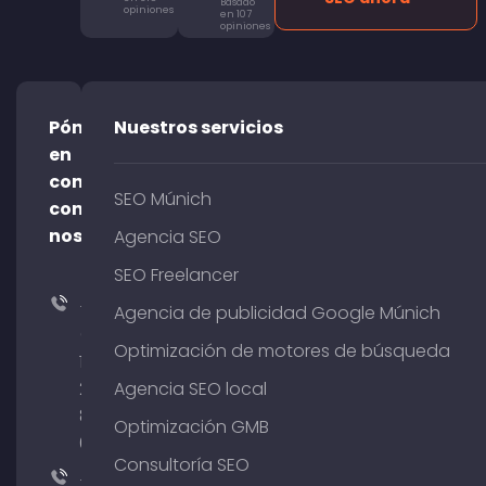
Basado
opiniones
en 107
opiniones
Póngase
Nuestros servicios
en
contacto
SEO Múnich
con
nosotros
Agencia SEO
SEO Freelancer
+49
Agencia de publicidad Google Múnich
(0)
Optimización de motores de búsqueda
176
204
Agencia SEO local
801
Optimización GMB
64
Consultoría SEO
+49