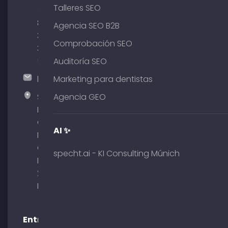
Talleres SEO
(0)
89
Agencia SEO B2B
380
Comprobación SEO
375
51
Auditoría SEO
hallo@timospecht.de
Marketing para dentistas
Specht
Agencia GEO
Marketing
GmbH –
AI ✨
Palais am
Obelisk
specht.ai - KI Consulting Múnich
Briennerstr.
29 80333
Múnich
Entradas