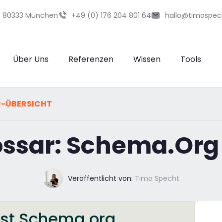
29 80333 München
+49 (0) 176 204 801 64
hallo@timospec
Über Uns
Referenzen
Wissen
Tools
R-ÜBERSICHT
ossar: Schema.Org
Veröffentlicht von:
Timo Specht
ist Schema.org