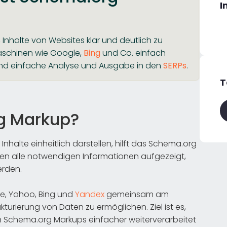
I
 Inhalte von Websites klar und deutlich zu
chmaschinen wie Google,
Bing
und Co. einfach
 und einfache Analyse und Ausgabe in den
SERPs
.
T
g Markup?
halte einheitlich darstellen, hilft das Schema.org
n alle notwendigen Informationen aufgezeigt,
erden.
le, Yahoo, Bing und
Yandex
gemeinsam am
turierung von Daten zu ermöglichen. Ziel ist es,
n Schema.org Markups einfacher weiterverarbeitet