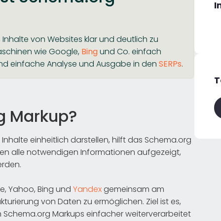
I
 Inhalte von Websites klar und deutlich zu
chmaschinen wie Google,
Bing
und Co. einfach
 und einfache Analyse und Ausgabe in den
SERPs
.
T
g Markup?
halte einheitlich darstellen, hilft das Schema.org
n alle notwendigen Informationen aufgezeigt,
erden.
le, Yahoo, Bing und
Yandex
gemeinsam am
turierung von Daten zu ermöglichen. Ziel ist es,
n Schema.org Markups einfacher weiterverarbeitet