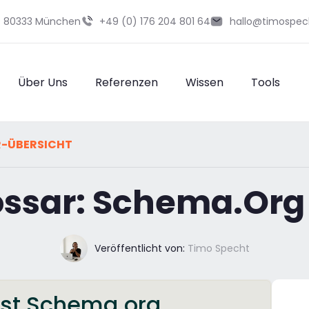
29 80333 München
+49 (0) 176 204 801 64
hallo@timospec
Über Uns
Referenzen
Wissen
Tools
R-ÜBERSICHT
ossar: Schema.Org
Veröffentlicht von:
Timo Specht
ist Schema.org