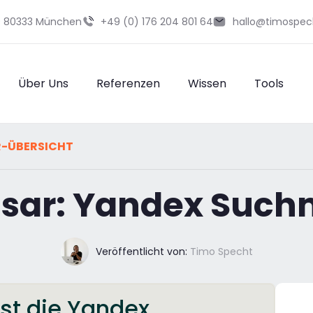
29 80333 München
+49 (0) 176 204 801 64
hallo@timospec
Über Uns
Referenzen
Wissen
Tools
R-ÜBERSICHT
sar: Yandex Suc
Veröffentlicht von:
Timo Specht
st die Yandex